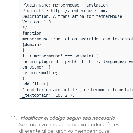
Plugin Name: MemberMouse Translation
Plugin URI: https://membermouse.com/
Description: A translation for MemberMouse
Version: 1.0
*/
function
membermouse_translation_override_load_textdoma
$domain)
{
if ('membermouse' === $domain) {
return plugin_dir_path(__FILE__).'languages/me
en_US.mo'; }
return $mofile;
}
add_filter(
'load_textdomain_mofile','membermouse_translat
_textdomain', 10, 2 );
Modificar el código según sea necesario
-
Si el archivo .mo de la nueva traducción es
diferente al del archivo membermouse-