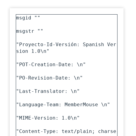
msgid ""

msgstr ""

"Proyecto-Id-Versión: Spanish Ver
sion 1.0\n"

"POT-Creation-Date: \n"

"PO-Revision-Date: \n"

"Last-Translator: \n"

"Language-Team: MemberMouse \n"

"MIME-Version: 1.0\n"

"Content-Type: text/plain; charse