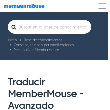
Características
Clientes
Precios
Comenzar
Buscar
Inicio
Base de conocimientos
Consejos, trucos y personalizaciones
Personalizar MemberMouse
Traducir
MemberMouse -
Avanzado