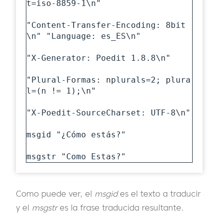
t=iso-8859-1\n"

"Content-Transfer-Encoding: 8bit
\n" "Language: es_ES\n"

"X-Generator: Poedit 1.8.8\n"

"Plural-Formas: nplurals=2; plura
l=(n != 1);\n"

"X-Poedit-SourceCharset: UTF-8\n"

msgid "¿Cómo estás?"

msgstr "Como Estas?"
Como puede ver, el
msgid
es el texto a traducir
y el
msgstr
es la frase traducida resultante.