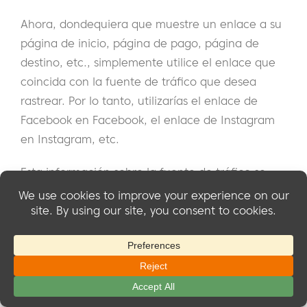
Ahora, dondequiera que muestre un enlace a su
página de inicio, página de pago, página de
destino, etc., simplemente utilice el enlace que
coincida con la fuente de tráfico que desea
rastrear. Por lo tanto, utilizarías el enlace de
Facebook en Facebook, el enlace de Instagram
en Instagram, etc.
Esta información sobre la fuente de tráfico se
almacenará en su cuenta de afiliado en la
sección
Datos de campo personalizados
. Una vez
adquirida, podrá utilizar esa información para
segmentar a sus clientes en función de la fuente
de tráfico. Como resultado, usted tendrá una
comprensión clara de dónde vienen sus
miembros y qué fuentes de tráfico son más