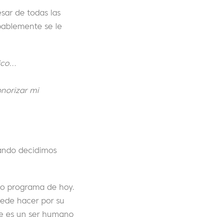
sar de todas las
bablemente se le
co...
norizar mi
ando decidimos
ro programa de hoy.
uede hacer por su
ue es un ser humano