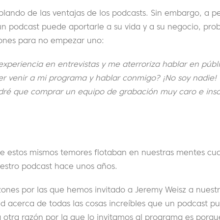
lando de las ventajas de los podcasts. Sin embargo, a pe
un podcast puede aportarle a su vida y a su negocio, pro
zones para no empezar uno:
periencia en entrevistas y me aterroriza hablar en públi
r venir a mi programa y hablar conmigo? ¡No soy nadie!
ré que comprar un equipo de grabación muy caro e inso
e estos mismos temores flotaban en nuestras mentes cu
estro podcast hace unos años.
azones por las que hemos invitado a Jeremy Weisz a nuest
ed acerca de todas las cosas increíbles que un podcast p
a otra razón por la que lo invitamos al programa es porq