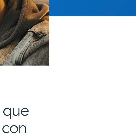
 que
 con