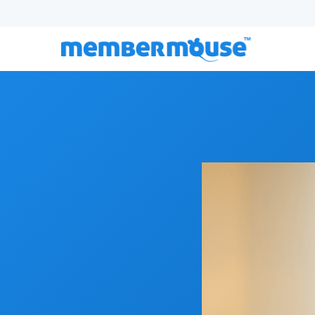
Episodio 169:
Cómo empezar un podcast que amplíe