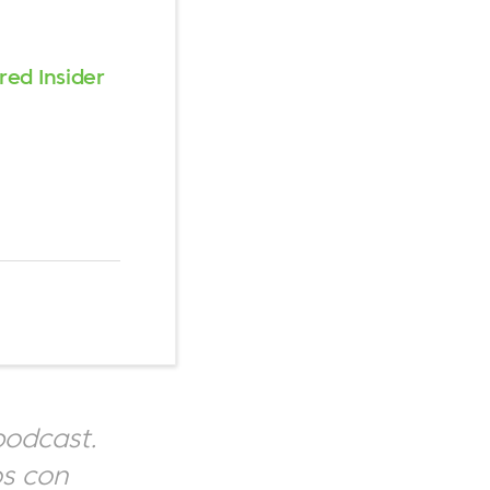
red Insider
podcast.
os con