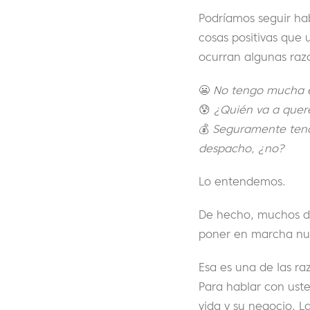
Podríamos seguir hab
cosas positivas que 
ocurran algunas ra
😬
No tengo mucha ex
😰
¿Quién va a quere
💰
Seguramente tend
despacho, ¿no?
Lo entendemos.
De hecho, muchos d
poner en marcha nu
Esa es una de las r
Para hablar con ust
vida y su negocio. L