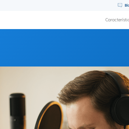
Bl
Característi
 tu vida y tu negocio con Jeremy Weisz