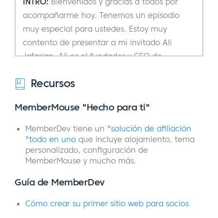
INTRO:
Bienvenidos y gracias a todos por
acompañarme hoy. Tenemos un episodio
muy especial para ustedes. Estoy muy
contento de presentar a mi invitado Ali
Jafarian. Ali es el fundador y CEO de
Member(dev), una agencia de diseño y
Recursos
desarrollo que se especializa en la
construcción de sitios de membresía
MemberMouse "Hecho para ti"
personalizados. Ayudan a todo el mundo,
desde emprendedores solitarios, start-ups y
MemberDev tiene un
"solución de afiliación
empresas multimillonarias a construir
"todo en uno
que incluye alojamiento, tema
personalizado, configuración de
potentes sitios de membresía. Ali y su equipo
MemberMouse y mucho más.
son expertos en impulsar la participación de
los miembros a través de UX, aprovechando
Guía de MemberDev
las métricas de informes de gran alcance y
Cómo crear su primer sitio web para socios
datos analíticos para construir negocios