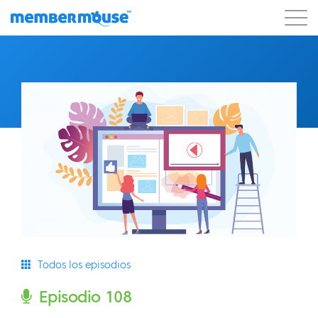
Características
Clientes
Precios
Blog
Podcast
Acceso de clientes
Ayuda
Comenzar
Todos los episodios
Episodio 108