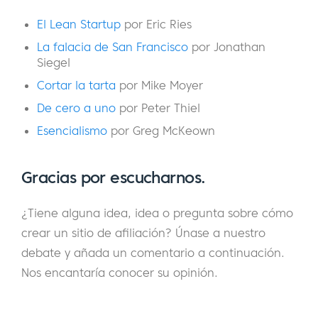
en este episodio. Quiero mencionar de
entrada que hemos elaborado una lista de
El Lean Startup
por Eric Ries
ideas y pasos prácticos que puedes seguir
La falacia de San Francisco
por Jonathan
para tomar impulso y poner a prueba tu idea
Siegel
antes de lanzarte de lleno a desarrollar un
Cortar la tarta
por Mike Moyer
sitio. Puedes descargar este PDF desde
De cero a uno
por Peter Thiel
nuestra página de notas del programa en
Esencialismo
por Greg McKeown
subscriptionentreprenuer.com/108. Vamos
con la entrevista. Soy Eric Turnnessen y este
Gracias por escucharnos.
es el Podcast del Emprendedor por
Suscripción.
¿Tiene alguna idea, idea o pregunta sobre cómo
crear un sitio de afiliación? Únase a nuestro
Eric:
Hola Ali. Bienvenida al programa.
debate y añada un comentario a continuación.
Ali:
Eric, gracias por recibirme. Es un placer.
Nos encantaría conocer su opinión.
Eric:
Sí, es un placer. Estoy muy emocionado