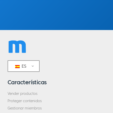
con el mismo tipo de problemas que yo
había tenido antes.
Eric:
Y a día de hoy, ¿es en eso en lo que te
centras?
Elena:
Sí. El nicho en sí como usted sabe,
como todos sabemos ha evolucionado. Así
que, al principio, sólo estaba dando consejos
sobre cómo empezar en línea. ¿Qué
ES
necesitas hacer? ¿Qué no necesitas hacer?
En gran medida, yo estaba hablando de lo
Características
que no es necesario hacer. Porque parece
que con la publicidad en Facebook o todo lo
Vender productos
que lees en los blogs, parece que lo
Proteger contenidos
necesitas todo. Y en aquel momento, sobre
Gestionar miembros
todo era 2014 cuando empecé a centrarme