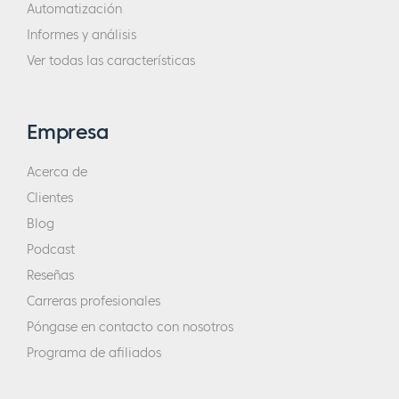
Automatización
sobre todo en trabajar con profesores.
Informes y análisis
Parecía que tenías que estar en todas
Ver todas las características
partes, Google+, y Twitter y todos los demás
canales. Y era difícil para la gente aprender
a decir que no.
Empresa
Pero con el tiempo, mientras trabajaba en
Acerca de
mi nicho, me di cuenta de que mi
Clientes
superpotencia y experiencia iban en el área
Blog
de cómo ayudar a la gente a escalar su
Podcast
negocio. Porque también, pasé por esto.
Reseñas
Llegué a un punto en el que estaba super
Carreras profesionales
ocupada con clases en línea y enseñaba de
Póngase en contacto con nosotros
cinco a siete horas al día. Además de eso,
Programa de afiliados
tenía que crear contenido y promocionarlo.
Y yo estaba haciendo todo en un margen de