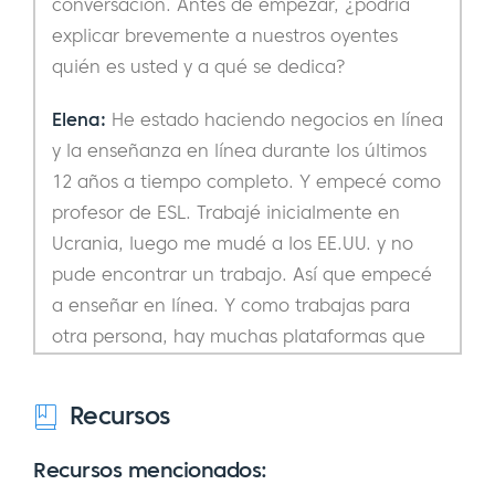
conversación. Antes de empezar, ¿podría
explicar brevemente a nuestros oyentes
quién es usted y a qué se dedica?
Elena:
He estado haciendo negocios en línea
y la enseñanza en línea durante los últimos
12 años a tiempo completo. Y empecé como
profesor de ESL. Trabajé inicialmente en
Ucrania, luego me mudé a los EE.UU. y no
pude encontrar un trabajo. Así que empecé
a enseñar en línea. Y como trabajas para
otra persona, hay muchas plataformas que
te permiten enseñar inglés u otros idiomas
en línea, pero es difícil darse a conocer en
Recursos
ellas. Así que decidí muy pronto que si iba a
hacer algo de marketing, lo haría en mi
Recursos mencionados:
propia plataforma.