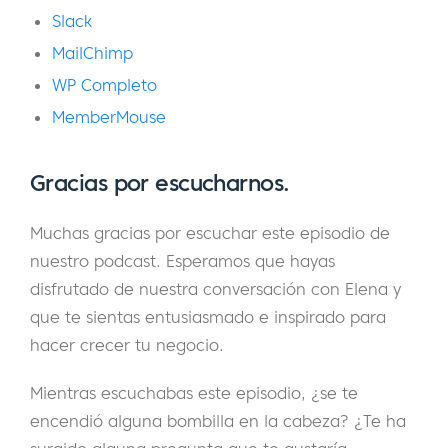
Slack
Así que creé mi propio blog de blogger en
MailChimp
2010, e hice un montón de cosas diferentes,
WP Completo
experimentando. A los pocos años, me di
MemberMouse
cuenta de que quería cambiar un poco las
cosas. Antes de eso, sólo había estado
Gracias por escucharnos.
trabajando con un público de habla rusa, y
que era un poco limitante para mí. Y decidí
Muchas gracias por escuchar este episodio de
crear un nicho diferente, llegar a un público
nuestro podcast. Esperamos que hayas
global, y hacer dos cosas. Entrenar a otros
disfrutado de nuestra conversación con Elena y
profesores en línea que quieren hacer lo
que te sientas entusiasmado e inspirado para
mismo. Ellos quieren hacer lo mismo que yo
hacer crecer tu negocio.
estaba haciendo. Y luego también hacer la
formación acento. No podía decidir cuál
Mientras escuchabas este episodio, ¿se te
quería hacer más.
encendió alguna bombilla en la cabeza? ¿Te ha