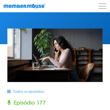
Recursos
Clientes
Preços
Blog
Podcast
Login do cliente
Suporte
Começar a usar
Todos os episódios
Episódio 177