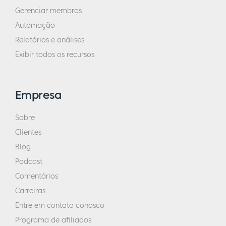
sobre o que você não precisa fazer. Porque
Gerenciar membros
parece que com a publicidade no Facebook
Automação
ou tudo o que você lê em blogs, parece que
Relatórios e análises
você precisa de tudo. E, na época,
Exibir todos os recursos
especialmente em 2014, comecei a me
concentrar principalmente no trabalho com
professores. Parecia que você tinha que
Empresa
estar em todos os lugares, no Google+, no
Sobre
Twitter e em todos os outros canais. E era
Clientes
difícil para as pessoas aprenderem a dizer
não.
Blog
Podcast
Mas, por fim, ao trabalhar em meu nicho,
Comentários
percebi que meu superpoder e minha
Carreiras
especialização estavam na área de como
Entre em contato conosco
ajudar as pessoas a expandir seus negócios.
Programa de afiliados