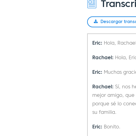
Transcr
Descargar trans
Eric:
Hola, Rachael
Rachael:
Hola, Eri
Eric:
Muchas gracia
Rachael:
Sí, nos h
mejor amigo, que v
porque sé lo cone
su familia.
Eric:
Bonito.