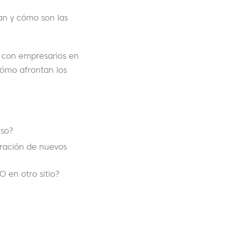
zan y cómo son las
s con empresarios en
cómo afrontan los
iso?
oración de nuevos
 en otro sitio?