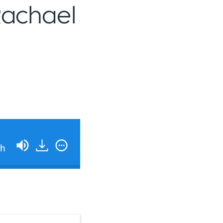
Rachael
What Really Goes On Behind The Scenes Of A Grow