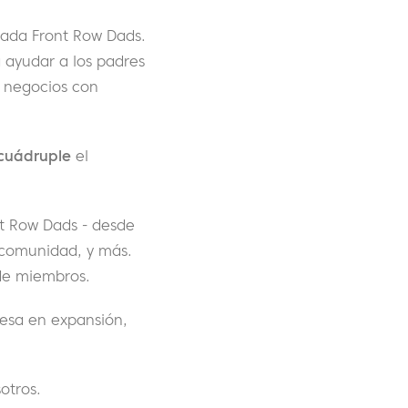
mada Front Row Dads.
 ayudar a los padres
e negocios con
cuádruple
el
nt Row Dads - desde
 comunidad, y más.
de miembros.
resa en expansión,
otros.