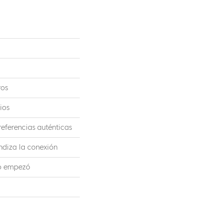
ros
ios
eferencias auténticas
ndiza la conexión
do empezó