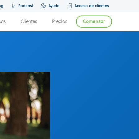
og
Podcast
Ayuda
Acceso de clientes
cas
Clientes
Precios
Comenzar
rich
Episodio anterior
Próximo episodio