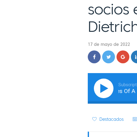
socios
Dietric
17 de mayo de 2022
Subscript
What Really Goes On Behind The Scenes Of A Grow
Destacados