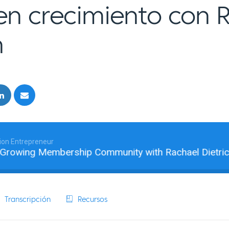
 en crecimiento con 
h
ion Entrepreneur
ing Membership Community with Rachael Dietrich
Transcripción
Recursos