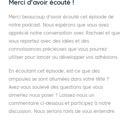
Merci d'avoir écouté !
valeur fondamentale du groupe Front Row
Dad's.
Merci beaucoup d'avoir écouté cet épisode de
notre podcast. Nous espérons que vous avez
Eric :
Mais qu'est-ce que cela signifie pour
apprécié notre conversation avec Rachael et que
vous, l'authenticité ?
vous repartez avec des idées et des
connaissances précieuses que vous pourrez
Rachael :
C'est suspendre le jugement sur
utiliser pour lancer ou développer vos adhésions.
moi-même et sur les autres. C'est se
présenter avec une pleine expression, et
En écoutant cet épisode, est-ce que des
pour moi, la pleine expression, c'est se
ampoules se sont allumées dans votre tête ?
déplacer librement dans un espace où l'on
Avez-vous soulevé des questions que vous
ne se raconte pas l'histoire de quelqu'un qui
aimeriez nous poser ? Laissez-nous un
nous juge.
commentaire ci-dessous et participez à notre
discussion. Nous serions ravis de vous entendre.
Par conséquent, si vous parvenez à éliminer
cette histoire que vous vous racontez à vous-
même, il est probable que vous vous