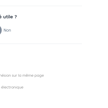
é utile ?
Non
adhésion sur la même page
 électronique