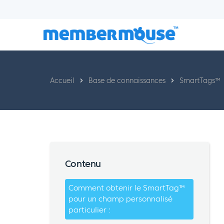
Accueil
Base de connaissances
SmartTags™
Contenu
Comment obtenir le SmartTag™
pour un champ personnalisé
particulier :