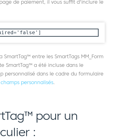
age de paiement, il vous suffit d'inclure le
uired='false']
r la SmartTag™ entre les SmartTags MM_Form
te SmartTag™ a été incluse dans le
personnalisé dans le cadre du formulaire
 champs personnalisés
.
tTag™ pour un
ulier :