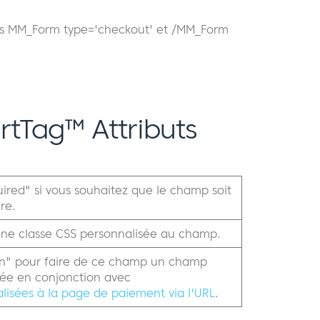
ags MM_Form type='checkout' et /MM_Form
tTag™ Attributs
quired" si vous souhaitez que le champ soit
ire.
r une classe CSS personnalisée au champ.
den" pour faire de ce champ un champ
sée en conjonction avec
isées à la page de paiement via l'URL
.