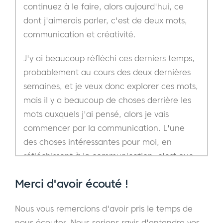
continuez à le faire, alors aujourd'hui, ce
dont j'aimerais parler, c'est de deux mots,
communication et créativité.
J'y ai beaucoup réfléchi ces derniers temps,
probablement au cours des deux dernières
semaines, et je veux donc explorer ces mots,
mais il y a beaucoup de choses derrière les
mots auxquels j'ai pensé, alors je vais
commencer par la communication. L'une
des choses intéressantes pour moi, en
réfléchissant à la communication, c'est que
la première chose à laquelle je pense, ce
Merci d'avoir écouté !
sont les mots, les mots que nous utilisons
pour nous parler, et l'une des choses qui, en
Nous vous remercions d'avoir pris le temps de
y réfléchissant, c'est à quel point les mots
nous écouter. Nous serions ravis d'entendre vos