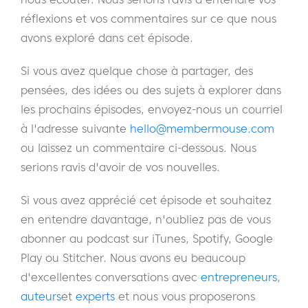
peuvent parfois être inefficaces en termes
réflexions et vos commentaires sur ce que nous
de communication.
avons exploré dans cet épisode.
J'ai entendu une statistique selon laquelle
Si vous avez quelque chose à partager, des
moins de 10% de la communication que
pensées, des idées ou des sujets à explorer dans
nous établissons entre nous provient des
les prochains épisodes, envoyez-nous un courriel
mots que nous utilisons. 90 % ou plus de
à l'adresse suivante
hello@membermouse.com
notre communication provient d'éléments
ou laissez un commentaire ci-dessous. Nous
non verbaux tels que le langage corporel, la
serions ravis d'avoir de vos nouvelles.
tonalité de la voix, d'autres facteurs
énergétiques, et, oui, j'ai entendu cette
Si vous avez apprécié cet épisode et souhaitez
statistique, mais c'est aussi l'expérience que
en entendre davantage, n'oubliez pas de vous
j'ai observée, les mots que j'utilise dans les
abonner au podcast sur iTunes, Spotify, Google
conversations avec les gens. Parfois, je parle
Play ou Stitcher. Nous avons eu beaucoup
à quelqu'un et je dis quelque chose que j'ai
d'excellentes conversations avec
entrepreneurs
,
déjà dit à d'autres personnes et, pour une
auteurs
et
experts
et nous vous proposerons
raison quelconque, la personne à qui je