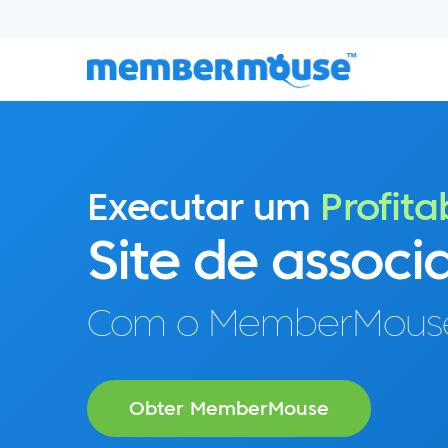
Executar um
Profita
Site de associ
Com o MemberMous
Obter MemberMouse