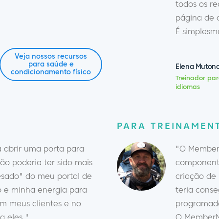
todos os r
página de 
É simplesme
Veja nossos recursos
para saúde e
Elena Muton
condicionamento físico
Treinador par
idiomas
PARA TREINAMEN
abrir uma porta para
"O MemberM
ão poderia ter sido mais
componente
pesado" do meu portal de
criação de
po e minha energia para
teria conse
m meus clientes e no
programador
a eles."
O MemberM