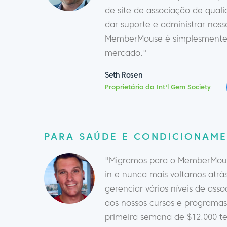
de site de associação de qual
dar suporte e administrar noss
MemberMouse é simplesmente 
mercado."
Seth Rosen
Proprietário da Int'l Gem Society
PARA SAÚDE E CONDICIONAME
"Migramos para o MemberMouse
in e nunca mais voltamos atrás
gerenciar vários níveis de ass
aos nossos cursos e programa
primeira semana de $12.000 t