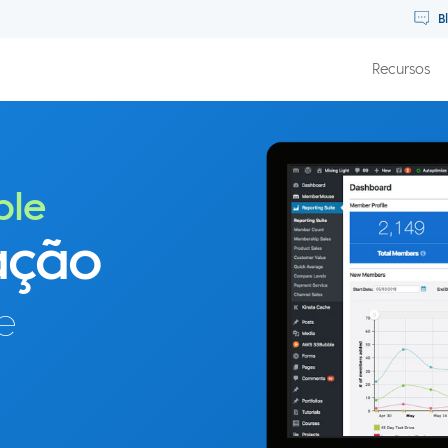
B
Recursos
ble
ação
e