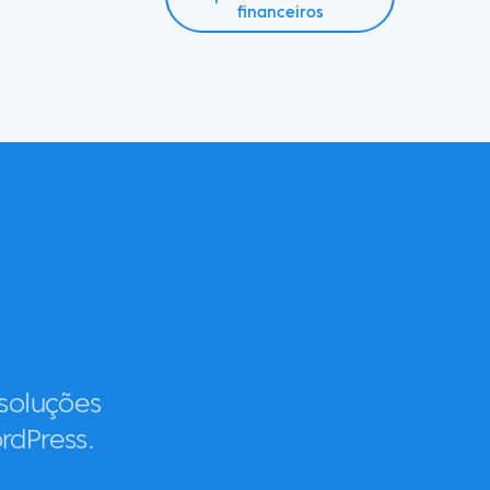
financeiros
soluções
rdPress.