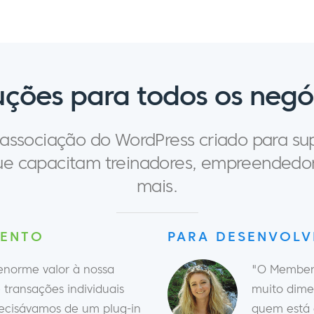
uções para todos os negó
ssociação do WordPress criado para sup
que capacitam treinadores, empreendedor
mais.
MENTO
PARA DESENVOL
norme valor à nossa
"O MemberM
transações individuais
muito dime
recisávamos de um plug-in
quem está 