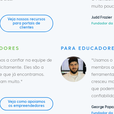
muito pouc
Judd Frazier
Veja nossos recursos
para portais de
Fundador da 
clientes
EDORES
PARA EDUCADORE
mos a confiar na equipe de
"Usamos o 
citamente. Eles são a
membros ac
te que já encontramos.
ferramenta
iam muito."
cresceu ma
que podemo
confiabili
Veja como apoiamos
os empreendedores
George Papa
Fundador da