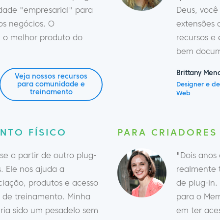
idade "empresarial" para
Deus, você
os negócios. O
extensões 
o melhor produto do
recursos e
bem docum
Brittany Men
Veja nossos recursos
para comunidade e
Designer e d
treinamento
Web
NTO FÍSICO
PARA CRIADORES
 a partir de outro plug-
"Dois anos
. Ele nos ajuda a
realmente t
ociação, produtos e acesso
de plug-in
s de treinamento. Minha
para o Me
eria sido um pesadelo sem
em ter ace