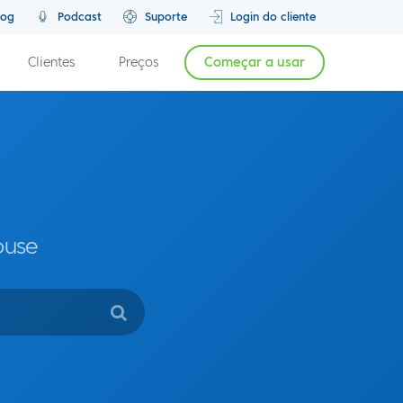
log
Podcast
Suporte
Login do cliente
Clientes
Preços
Começar a usar
ouse