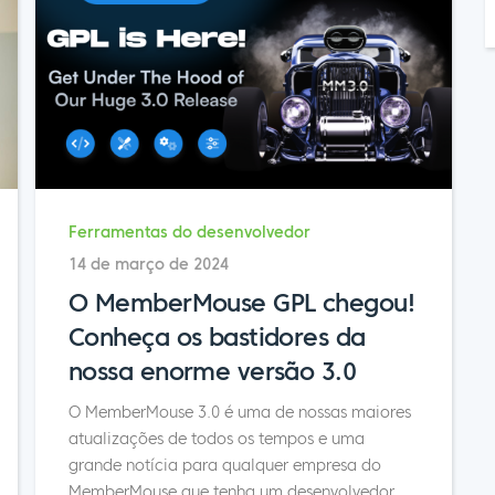
Ferramentas do desenvolvedor
14 de março de 2024
O MemberMouse GPL chegou!
Conheça os bastidores da
nossa enorme versão 3.0
O MemberMouse 3.0 é uma de nossas maiores
atualizações de todos os tempos e uma
grande notícia para qualquer empresa do
MemberMouse que tenha um desenvolvedor