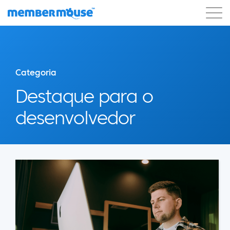
Recursos
Clientes
Preços
Começar a usar
Categoria
Destaque para o
desenvolvedor