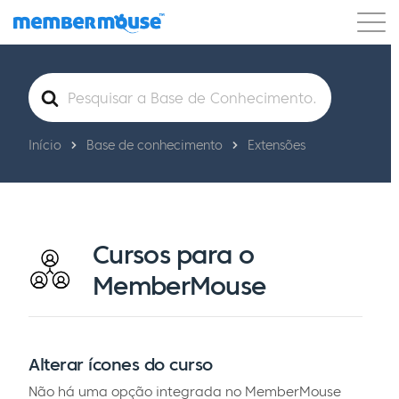
Recursos
Clientes
Preços
Pesquisar
por
Começar a usar
Início
Base de conhecimento
Extensões
Cursos para o
MemberMouse
Alterar ícones do curso
Não há uma opção integrada no MemberMouse