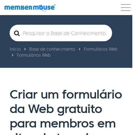
Recursos
Clientes
Preços
Pesquisar
por
Começar a usar
Início
Base de conhecimento
Formulários Web
Formulários Web
Criar um formulário
da Web gratuito
para membros em