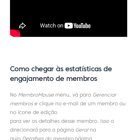
Como chegar às estatísticas de
engajamento de membros
No
MembroMouse
menu, vá para
Gerenciar
membros
e clique no e-mail de um membro ou
no ícone de edição
para ver os detalhes desse membro. Isso o
direcionará para a página
Geral
na
guia
Detalhes do membro
página.