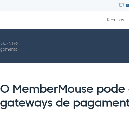
B
Recursos
EQUENTES
pagamento
O MemberMouse pode a
gateways de pagamento