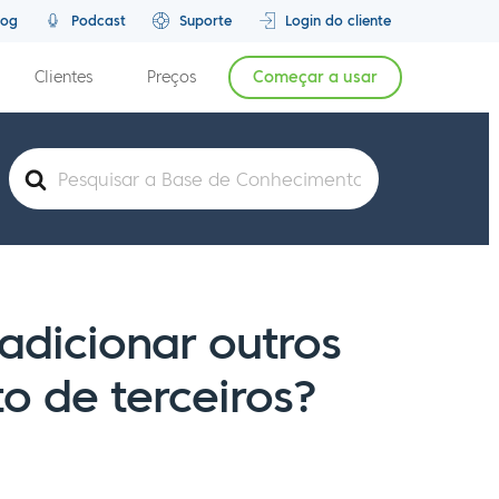
log
Podcast
Suporte
Login do cliente
Clientes
Preços
Começar a usar
Pesquisar
por
dicionar outros
 de terceiros?