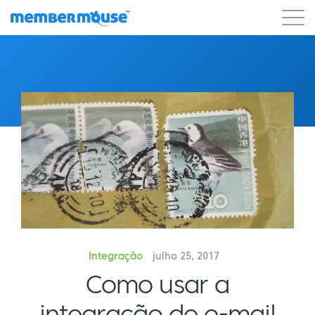
Recursos
Clientes
Preços
Blog
Podcast
Login do cliente
Suporte
Começar a usar
Integração
julho 25, 2017
Como usar a
integração de e-mail