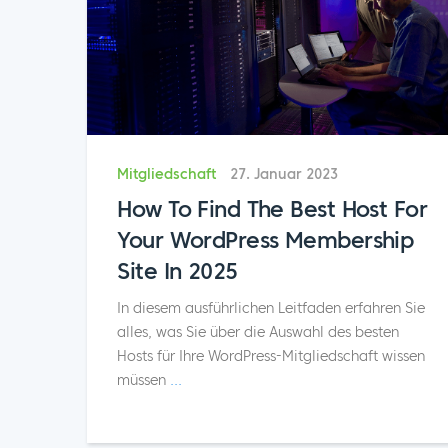
Mitgliedschaft
27. Januar 2023
How To Find The Best Host For
Your WordPress Membership
Site In 2025
In diesem ausführlichen Leitfaden erfahren Sie
alles, was Sie über die Auswahl des besten
Hosts für Ihre WordPress-Mitgliedschaft wissen
müssen
...