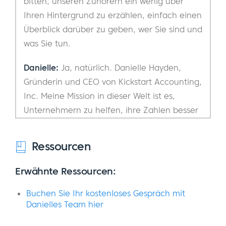
bitten, unseren Zuhörern ein wenig über
Ihren Hintergrund zu erzählen, einfach einen
Überblick darüber zu geben, wer Sie sind und
was Sie tun.
Danielle:
Ja, natürlich. Danielle Hayden,
Gründerin und CEO von Kickstart Accounting,
Inc. Meine Mission in dieser Welt ist es,
Unternehmern zu helfen, ihre Zahlen besser
zu verstehen, damit sie ihrerseits ihre
Unternehmen ausbauen und das Leben
Ressourcen
führen können, das sie leben wollen.
Während meiner Zeit als CFO habe ich
Erwähnte Ressourcen:
festgestellt, dass Geschäftsinhaber, CEOs,
Buchen Sie Ihr kostenloses Gespräch mit
Vorstände und Investoren, die mit den
Danielles Team hier
richtigen Finanzinformationen ausgestattet
sind, unglaubliche Geschäftsentscheidungen