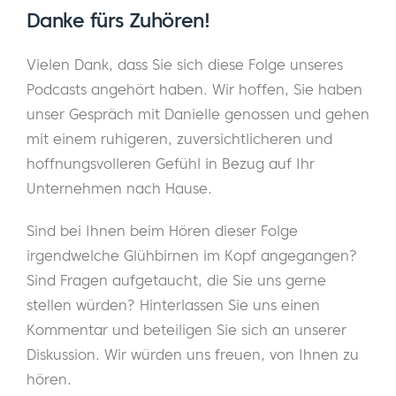
Danke fürs Zuhören!
treffen und schnell handeln können. Und als
Unternehmer verfügen wir nicht immer über
Vielen Dank, dass Sie sich diese Folge unseres
denselben Informationsstand. Meine
Podcasts angehört haben. Wir hoffen, Sie haben
Aufgabe ist es also, diese Informationen
unser Gespräch mit Danielle genossen und gehen
dem Unternehmertum zur Verfügung zu
mit einem ruhigeren, zuversichtlicheren und
stellen, damit wir auf dem gleichen Stand
hoffnungsvolleren Gefühl in Bezug auf Ihr
sind und wirklich etwas in der Welt bewirken
Unternehmen nach Hause.
können.
Sind bei Ihnen beim Hören dieser Folge
Eric:
Ja, es ist unglaublich wichtig, dass man
irgendwelche Glühbirnen im Kopf angegangen?
eine Vorstellung von seinen Finanzen hat,
Sind Fragen aufgetaucht, die Sie uns gerne
wenn man ein Unternehmen führen will. Ich
stellen würden? Hinterlassen Sie uns einen
habe mir ein paar Ihrer Podcast-Episoden
Kommentar und beteiligen Sie sich an unserer
angehört, in denen Sie über die Denkweise
Diskussion. Wir würden uns freuen, von Ihnen zu
in Bezug auf Geld gesprochen haben. Und
hören.
die interessante Perspektive, die du