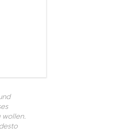
 und
ses
 wollen.
 desto