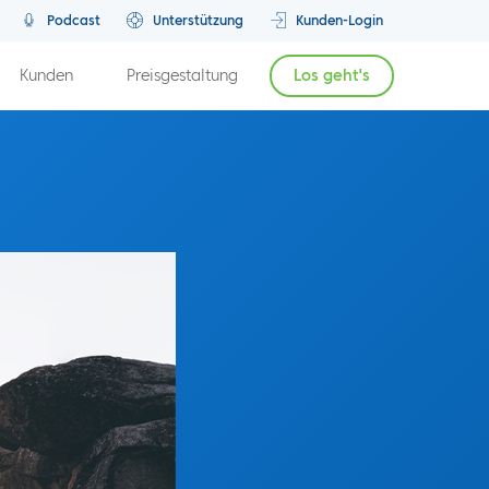
Podcast
Unterstützung
Kunden-Login
Kunden
Preisgestaltung
Los geht's
Vorherige Episode
Nächste Episode