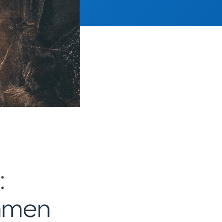
:
hmen