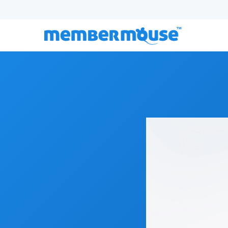
Folge 141:
Der Weg eines Ecopreneurs: Zweckgebun