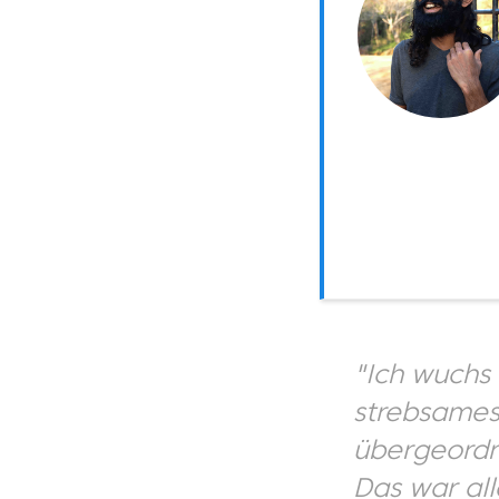
"Ich wuchs 
strebsames 
übergeordne
Das war all