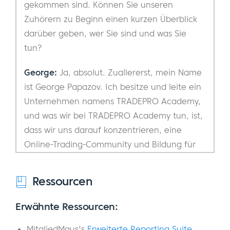
gekommen sind. Können Sie unseren
Zuhörern zu Beginn einen kurzen Überblick
darüber geben, wer Sie sind und was Sie
tun?
George:
Ja, absolut. Zuallererst, mein Name
ist George Papazov. Ich besitze und leite ein
Unternehmen namens TRADEPRO Academy,
und was wir bei TRADEPRO Academy tun, ist,
dass wir uns darauf konzentrieren, eine
Online-Trading-Community und Bildung für
jeden anzubieten, der wirklich lernen will,
wie man die Finanzmärkte anpackt und auf
Ressourcen
finanzielle Freiheit hinarbeitet. Eines der
wichtigsten Dinge, die wir bei der TRADEPRO
Erwähnte Ressourcen:
Academy tun, ist, dass wir uns darauf
MitgliedMaus's
Erweiterte Reporting Suite