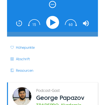
Papazov
Höhepunkte
Abschrift
Ressourcen
Podcast-Gast
George Papazov