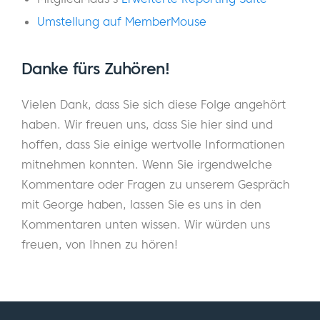
konzentrieren, eine Gemeinschaft zu
schaffen, und Bildung ist wirklich das Portal
Umstellung auf MemberMouse
oder das Tor, das Ihnen den Zugang zum
Universum der Angebote der Gemeinschaft
Danke fürs Zuhören!
eröffnet, die Vorteile des Handels mit
anderen.
Vielen Dank, dass Sie sich diese Folge angehört
haben. Wir freuen uns, dass Sie hier sind und
Wir sind also eine Gruppe von Menschen aus
hoffen, dass Sie einige wertvolle Informationen
der ganzen Welt, die sich jeden Morgen von
mitnehmen konnten. Wenn Sie irgendwelche
9:00 bis 11:00 Uhr Eastern treffen und
Kommentare oder Fragen zu unserem Gespräch
gemeinsam die Finanzmärkte handeln. Und
mit George haben, lassen Sie es uns in den
bei der heutigen Volatilität und nur einen
Kommentaren unten wissen. Wir würden uns
Tweet von Donald Trump entfernt, 140
freuen, von Ihnen zu hören!
Zeichen auf einmal, gibt es eine Menge
Volatilität, die Möglichkeiten schafft. Und
auch ich bin schon sehr lange in der Branche
tätig.