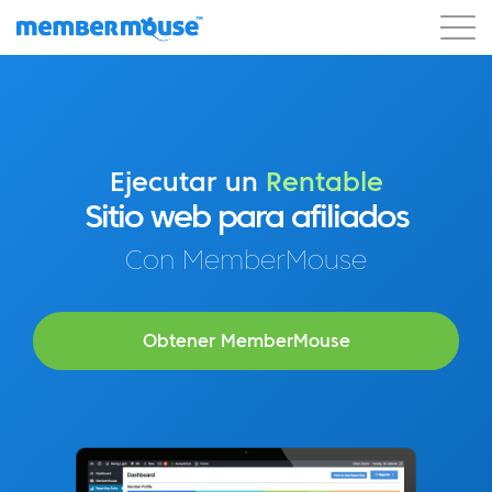
Características
Clientes
Precios
Comenzar
Ejecutar un
Rentable
Sitio web para afiliados
Con MemberMouse
Obtener MemberMouse