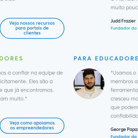
muito pouc
Judd Frazier
Veja nossos recursos
para portais de
Fundador da 
clientes
EDORES
PARA EDUCADORE
mos a confiar na equipe de
"Usamos o 
citamente. Eles são a
membros ac
te que já encontramos.
ferramenta
iam muito."
cresceu ma
que podemo
confiabili
Veja como apoiamos
os empreendedores
George Papa
Fundador da