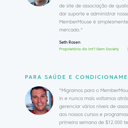
de site de associação de qual
dar suporte e administrar noss
MemberMouse é simplesmente 
mercado."
Seth Rosen
Proprietário da Int'l Gem Society
PARA SAÚDE E CONDICIONAME
"Migramos para o MemberMouse
in e nunca mais voltamos atrás
gerenciar vários níveis de ass
aos nossos cursos e programa
primeira semana de $12.000 t