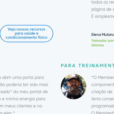
todos os r
página de 
É simplesme
Veja nossos recursos
para saúde e
Elena Muton
condicionamento físico
Treinador par
idiomas
PARA TREINAMEN
abrir uma porta para
"O MemberM
ão poderia ter sido mais
componente
pesado" do meu portal de
criação de
po e minha energia para
teria conse
m meus clientes e no
programador
a eles."
O MemberM