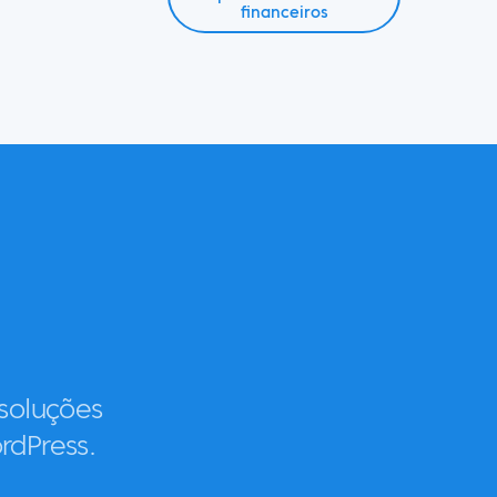
financeiros
soluções
rdPress.