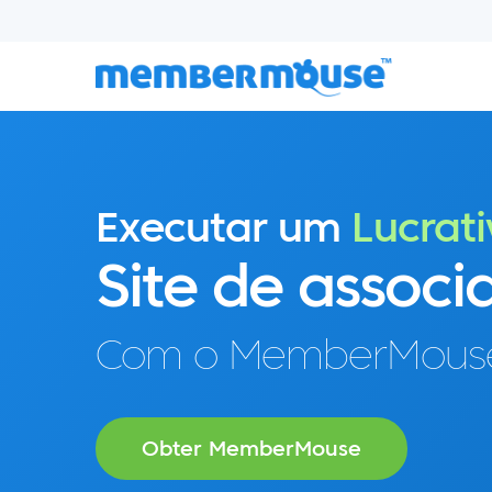
Executar um
Lucrati
Site de associ
Com o MemberMous
Obter MemberMouse