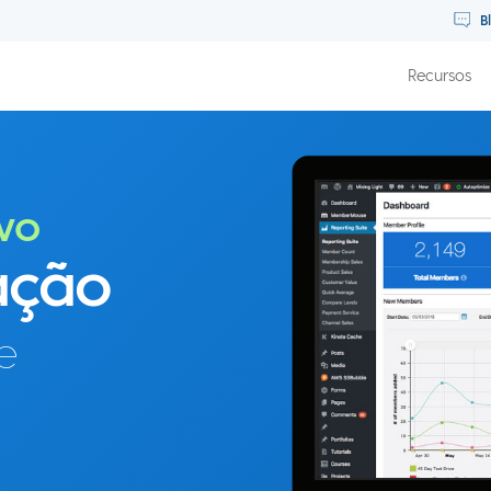
B
Recursos
vo
ação
e