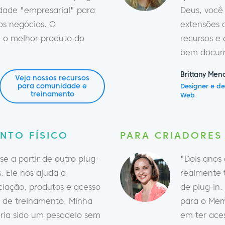
idade "empresarial" para
Deus, você
os negócios. O
extensões 
o melhor produto do
recursos e
bem docum
Brittany Men
Veja nossos recursos
para comunidade e
Designer e d
treinamento
Web
NTO FÍSICO
PARA CRIADORES
 a partir de outro plug-
"Dois anos
. Ele nos ajuda a
realmente t
ociação, produtos e acesso
de plug-in
s de treinamento. Minha
para o Me
eria sido um pesadelo sem
em ter ace