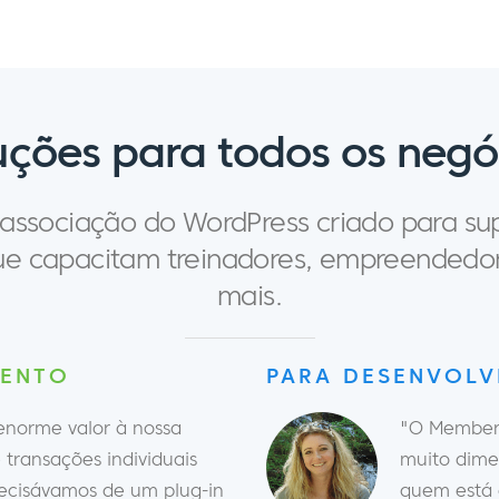
uções para todos os negó
ssociação do WordPress criado para sup
que capacitam treinadores, empreendedor
mais.
MENTO
PARA DESENVOL
norme valor à nossa
"O MemberM
transações individuais
muito dime
recisávamos de um plug-in
quem está 