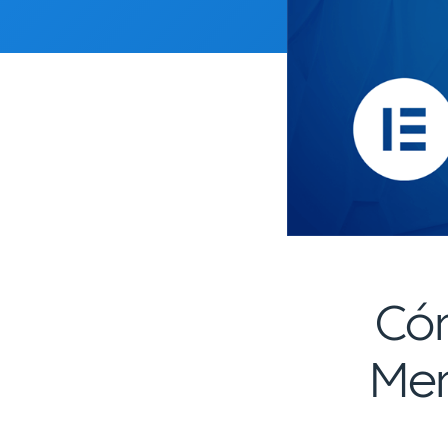
Cóm
Mem