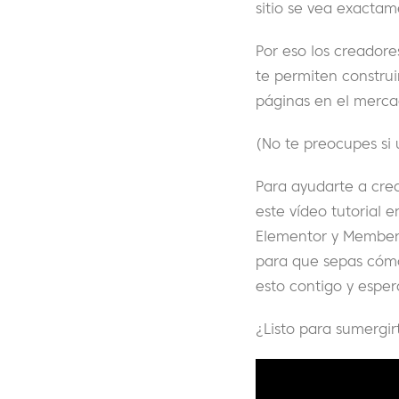
sitio se vea exacta
Por eso los creador
te permiten construi
páginas en el merc
(No te preocupes si 
Para ayudarte a cre
este vídeo tutorial 
Elementor y MemberM
para que sepas cómo
esto contigo y espe
¿Listo para sumergirt