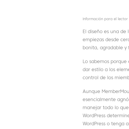
Información para el lector
El diseño es una de 
empiezas desde cero 
bonita, agradable y f
Lo sabemos porque c
dar estilo a los ele
control de los miemb
Aunque MemberMouse 
esencialmente agnóst
manejar todo lo que
WordPress determine
WordPress o tenga al