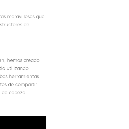
tas maravillosas que
structores de
ien, hemos creado
io utilizando
mbas herramientas
tos de compartir
s de cabeza.