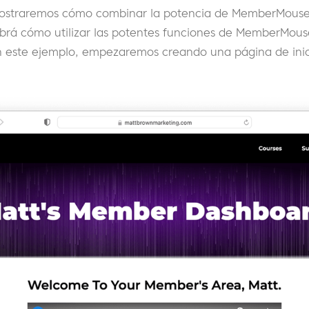
 mostraremos cómo combinar la potencia de MemberMouse
brá cómo utilizar las potentes funciones de MemberMouse 
n este ejemplo, empezaremos creando una página de ini