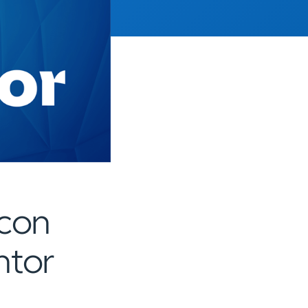
 con
ntor