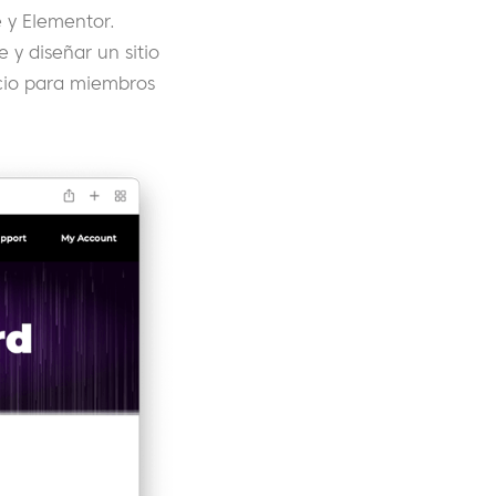
 y Elementor.
y diseñar un sitio
cio para miembros