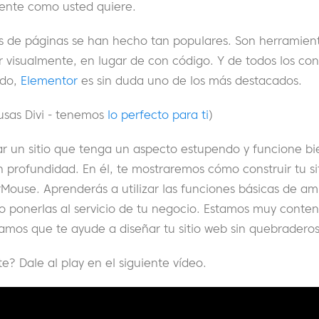
mente como usted quiere.
es de páginas se han hecho tan populares. Son herramien
r visualmente, en lugar de con código. Y de todos los con
ado,
Elementor
es sin duda uno de los más destacados.
usas Divi - tenemos
lo perfecto para ti
)
ar un sitio que tenga un aspecto estupendo y funcione b
en profundidad. En él, te mostraremos cómo construir tu sit
ouse. Aprenderás a utilizar las funciones básicas de a
 ponerlas al servicio de tu negocio. Estamos muy conten
ramos que te ayude a diseñar tu sitio web sin quebradero
e? Dale al play en el siguiente vídeo.