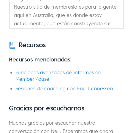
Nuestro sitio de membresía es para la gente
aquí en Australia, que es donde estoy
actualmente, que están construyendo sus
propios negocios en Amazon. Les damos la
formación y tutoría, crear una especie de
Recursos
comunidad para ellos, y yo también porque
tengo un montón de hacerlo, para ayudarles
Recursos mencionados:
con su viaje de negocios, supongo, es más o
Funciones avanzadas de informes de
menos lo básico de la misma. Tenemos un
MemberMouse
poco menos de 1.800 miembros ahora en
Sesiones de coaching con Eric Turnnessen
nuestra plataforma y lo hemos estado
haciendo por, caramba, este será nuestro
cuarto año que hemos estado haciendo.
Gracias por escucharnos.
Eric:
¿Cuál es la URL del sitio en el que utiliza
Muchas gracias por escuchar nuestra
MemberMouse?
conversación con Neil. Esperamos que ahora