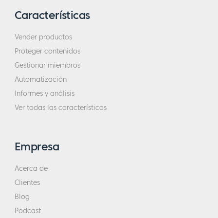
marketing digital, por lo que un montón de
Características
seguimiento y querer saber lo que realmente
Vender productos
está funcionando y lo que no está
Proteger contenidos
funcionando. Nos decidimos por
MemberMouse y luego lo puso en el
Gestionar miembros
subdominio y sólo una especie de poner a
Automatización
nuestros clientes existentes en ella y dijo,
Informes y análisis
hey mira, lo que vamos a hacer es que
Ver todas las características
vamos a tipo de separar esto de la empresa
Roar Local, pero vamos a averiguar lo que
Empresa
podemos y vamos a enseñarte y aquí es
donde vamos a colocar toda esa
Acerca de
información o que el contenido acerca de
Clientes
cómo usted puede conseguir realmente sus
Blog
productos de venta en Amazon.
Podcast