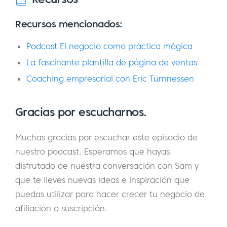
recomienda como un podcast. Y te vi, y yo
estaba como, oh, realmente me gustaría
Recursos mencionados:
entrevistar a esta persona en mi episodio.
Sólo el título de su episodio podcast parecía
Podcast El negocio como práctica mágica
muy intrigante para mí. Así que, antes de
La fascinante plantilla de página de ventas
sumergirnos en todas estas cosas
Coaching empresarial con Eric Turnnessen
interesantes, ¿puedes contarnos un poco
sobre tu trayectoria y dar a nuestros oyentes
Gracias por escucharnos.
una visión de alto nivel de quién eres y qué
haces?
Muchas gracias por escuchar este episodio de
nuestro podcast. Esperamos que hayas
Sam:
Sí, así que dirijo una agencia de
disfrutado de nuestra conversación con Sam y
marketing digital, trabajando
que te lleves nuevas ideas e inspiración que
específicamente con los empresarios
puedas utilizar para hacer crecer tu negocio de
espirituales, por lo general los autores o
afiliación o suscripción.
creadores de cursos y para obtener su gran
trabajo en el mundo y también hacer