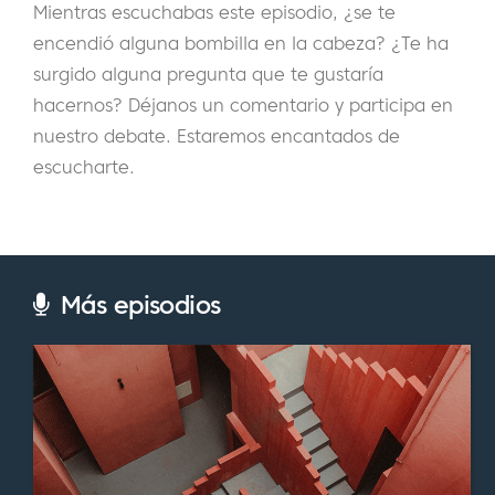
Mientras escuchabas este episodio, ¿se te
consultoría. Entré en este campo hace poco
encendió alguna bombilla en la cabeza? ¿Te ha
más de una década. Había una marca de la
surgido alguna pregunta que te gustaría
que estaba enamorada y realmente quería
hacernos? Déjanos un comentario y participa en
trabajar con ellos. Tenían un puesto de
nuestro debate. Estaremos encantados de
administrativo de marketing a tiempo
escucharte.
parcial. Lo solicité y, con el tiempo, tras años
y años de seguir trabajando con empresas
muy interesantes, llegué a ser oficialmente
una agencia.
Más episodios
Eric:
Me encanta el término emprendedor
espiritual. Y la razón por la que me gusta es
porque cuando lo dices, es una de esas
cosas en las que simplemente lo lanzas por
ahí, oh, un emprendedor espiritual. Pero la
vibración de cuando lo dices muestra que