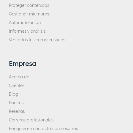
Proteger contenidos
lleva al lugar en el que puedes tener la
Gestionar miembros
perspectiva de decir: "Oh, ¿podría ser
Automatización
diferente?
Informes y análisis
Sam:
Sí, sí, por supuesto. Y aquí es donde la
Ver todas las características
tutoría realmente puede venir de tener
personas que han pasado por eso antes que
Empresa
tú, de escuchar esa historia. Si alguien
escucha esta historia, si estás en medio de
Acerca de
un lanzamiento en este momento, y crees
Clientes
que golpearte a ti mismo va a cambiar algo,
Blog
no lo hace. No lo hará. En lugar de eso,
Podcast
puedes conectar con esa versión futura de ti
Reseñas
mismo y recurrir a la energía de ellos para
Carreras profesionales
ayudar a creer el proceso y no torturarte a lo
largo de él.
Póngase en contacto con nosotros