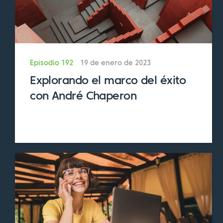
hay mucho empaquetado en esas dos cosas
para ti. Entonces, me pregunto desde tu
perspectiva, cuando dices eso, ¿qué es un
emprendedor espiritual?
Episodio 192
19 de enero de 2023
Sam:
Cuando lo utilizo, suelo pensar en
Explorando el marco del éxito
personas que utilizan la espiritualidad en su
con André Chaperon
trabajo e intentan no mejorar, sino cambiar
la conciencia del planeta a través del
trabajo que realizan en el mundo. La gente
también puede ser un emprendedor
espiritual si resulta que es un emprendedor
espiritual. Pero en este caso, estoy hablando
de personas cuyos negocios tienen un hilo
de espiritualidad.
Eric:
Eso tiene sentido. Y creo que una de las