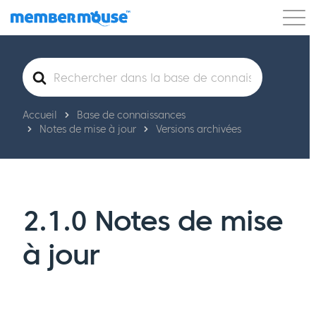
Caractéristiques
Clients
Tarification
Rechercher
Commencer
Accueil
Base de connaissances
Notes de mise à jour
Versions archivées
2.1.0 Notes de mise
à jour