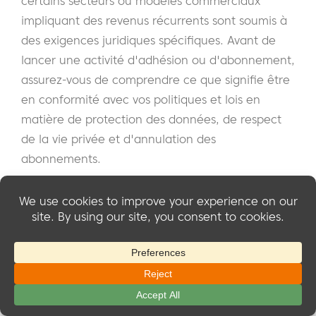
certains secteurs ou modèles commerciaux
impliquant des revenus récurrents sont soumis à
des exigences juridiques spécifiques. Avant de
lancer une activité d'adhésion ou d'abonnement,
assurez-vous de comprendre ce que signifie être
en conformité avec vos politiques et lois en
matière de protection des données, de respect
de la vie privée et d'annulation des
abonnements.
9. Risque financier lié aux engagements à
long terme
En particulier dans les modèles de revenus
récurrents basés sur des contrats B2B, vous
pouvez être confronté à des risques financiers si
les clients ne parviennent pas à effectuer leurs