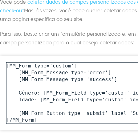
Você pode
coletar dados de campos personalizados dos 
check-out
Mas, às vezes, você pode querer coletar dad
uma página específica do seu site.
Para isso, basta criar um formulário personalizado e, e
campo personalizado para o qual deseja coletar dados:
[MM_Form type='custom']

    [MM_Form_Message type='error']

    [MM_Form_Message type='success']

    Gênero: [MM_Form_Field type='custom' id='10' isRequired='true']

    Idade: [MM_Form_Field type='custom' id='14' isRequired='false']

    [MM_Form_Button type='submit' label='Submit' color='green']

[/MM_Form]