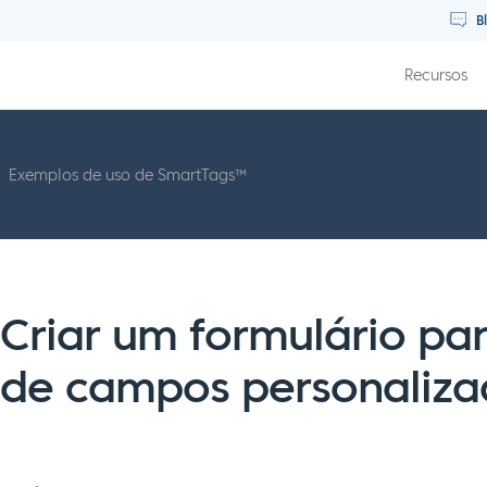
B
Recursos
Exemplos de uso de SmartTags™
Criar um formulário pa
de campos personaliza