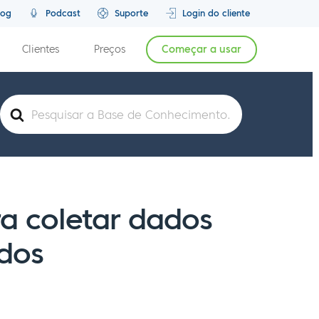
log
Podcast
Suporte
Login do cliente
Clientes
Preços
Começar a usar
Pesquisar
por
ra coletar dados
dos