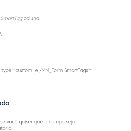
 SmartTag
coluna.
.
m type='custom' e /MM_Form SmartTags™
ado
 se você quiser que o campo seja
tório.