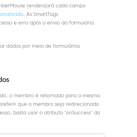
emberMouse renderizará cada campo
onalizado
. As SmartTags
sso e erro após o envio do formulário.
 dados por meio de formulários
dos
iado, o membro é retornado para a mesma
referir que o membro seja redirecionado
sso, basta usar o atributo 'onSuccess' da