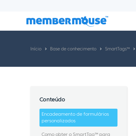
Início
Base de conhecimento
SmartTags™
Conteúdo
Encadeamento de formulários
personalizados
Como obter o SmartTag™ para