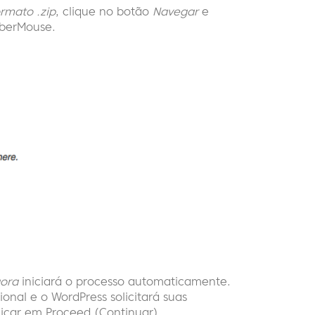
ormato .zip
, clique no botão
Navegar
e
mberMouse.
gora
iniciará o processo automaticamente.
onal e o WordPress solicitará suas
licar em Proceed (Continuar).