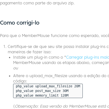
pagamento como parte do arquivo zip.
Como corrigi-lo
Para que o MemberMouse funcione como esperado, você p
Certifique-se de que seu site possa instalar plug-i
maneiras de fazer isso:
Instale um plug-in como o "
Carregar plug-ins mai
MemberMouse usando as etapas abaixo, começan
ou
Altere o upload_max_filesize usando a edição do a
código:
php_value upload_max_filesize 20M
php_value post_max_size 30M
php_value memory_limit 128M
(
Observação: Essa versão do MemberMouse está 