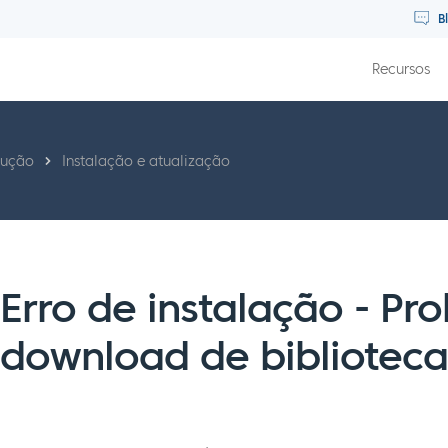
B
Recursos
dução
Instalação e atualização
Erro de instalação - Pr
download de biblioteca