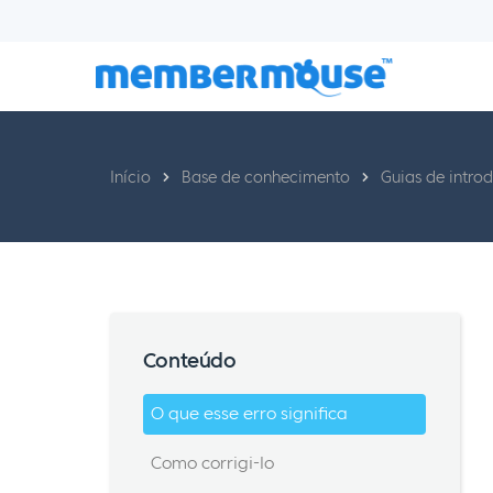
Início
Base de conhecimento
Guias de intro
Conteúdo
O que esse erro significa
Como corrigi-lo