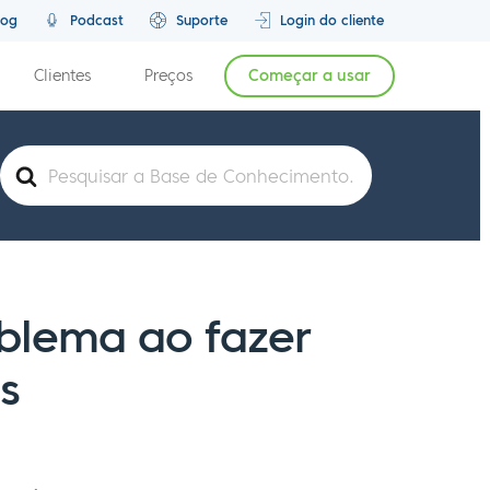
log
Podcast
Suporte
Login do cliente
Clientes
Preços
Começar a usar
Pesquisar
por
oblema ao fazer
s