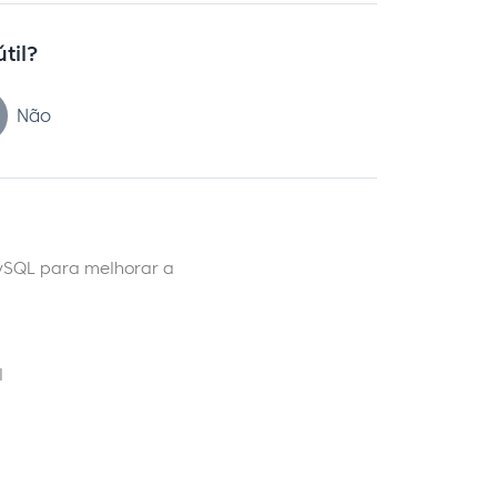
útil?
Não
ySQL para melhorar a
l