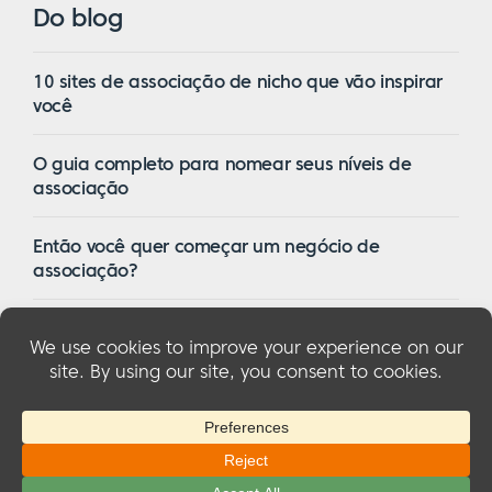
Do blog
10 sites de associação de nicho que vão inspirar
você
O guia completo para nomear seus níveis de
associação
Então você quer começar um negócio de
associação?
16 dos melhores temas de associação do
WordPress em 2023
© 2026 MemberMouse, LLC
Política de privacidade
|
Reembolsos
|
Termos e condições
|
Divulgação da FTC