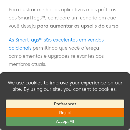
Para ilustrar melhor os aplicativos mais práticos
das SmartTags™, considere um cenário em que
você deseja
para aumentar os upsells do curso
.
As SmartTags™ são excelentes em vendas
adicionais
permitindo que você ofereça
complementos e upgrades relevantes aos
membros atuais.
Por exemplo, se um membro se envolve
regularmente com o conteúdo de uma
determinada área temática, as SmartTags™
podem solicitar ofertas de cursos avançados ou
sessões exclusivas com especialistas nessa área.
Isso não apenas aprimora a experiência de