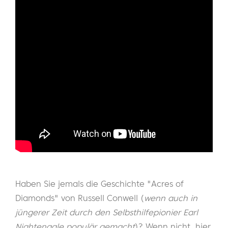
Haben Sie jemals die Geschichte "Acres of
Diamonds" von Russell Conwell (
wenn auch in
jüngerer Zeit durch den Selbsthilfepionier Earl
Nightengale populär gemacht
)? Wenn nicht, hier