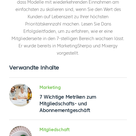
ermutigen, sich ein Exemplar zu besorgen
Der
dass Modelle mit wiederkehrenden Einnahmen am
einfachsten zu skalieren sind, wenn Sie den Wert des
automatische Kunde
denn was John in diesem
Kunden auf Lebenszeit zu Ihrer höchsten
Buch enthüllt und worüber wir hier in dieser
Prioritätskennzahl machen. Lesen Sie Dans
Telefonkonferenz sprechen werden, sind Best
Erfolgsleitfaden, um zu erfahren, wie er eine
Practices für das Betreiben eines
Mitgliederseite in den 7-stelligen Bereich wachsen lässt.
Mitgliedschaftsgeschäfts oder eines
Er wurde bereits in MarketingSherpa und Mixergy
Abonnementmodells. Ich glaube, dass viele
vorgestellt.
Menschen die Vorteile von
Verwandte Inhalte
abonnementbasierten Geschäftsmodellen
erkennen. Heute kann John uns einige Tipps
und Tricks verraten, wie man diese Modelle
Marketing
zum Brummen bringt.
7 Wichtige Metriken zum
Mitgliedschafts- und
John, wo möchten Sie beginnen? Ich würde
Abonnementgeschäft
gerne Ihre Meinung zu folgenden Themen
hören
Der automatische Kunde
. Warum Sie
Mitgliedschaft
das Buch geschrieben haben und welche