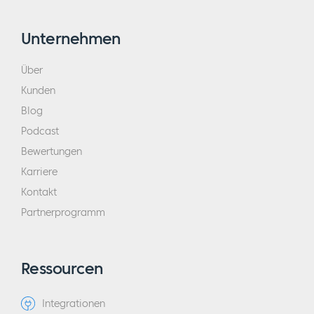
Leute, die kommen und das Sicherheitssystem
in Ihrem Haus installieren und die Sensoren
Unternehmen
beleuchten. Wenn Sie ein Unternehmen
haben, das diese nur installiert hat und keine
Über
wiederkehrenden Einnahmen hat, sondern nur
Kunden
eine Installation, und dann geht es weiter,
Blog
wird dieses Unternehmen heute etwa 75 Cent
Podcast
pro Dollar verdienen. Wenn Sie einen Umsatz
Bewertungen
von einer Million Dollar haben, bekommen Sie
Karriere
vielleicht nur 750.000 Dollar für dieses
Kontakt
Unternehmen.
Partnerprogramm
Wenn Sie nur wiederkehrende Einnahmen
erzielen und nur die Überwachung
Ressourcen
durchführen, wenn Sie zum Beispiel die
Installationsarbeiten auslagern und nur 29
Integrationen