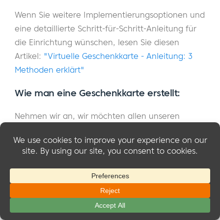
Wenn Sie weitere Implementierungsoptionen und
eine detaillierte Schritt-für-Schritt-Anleitung für
die Einrichtung wünschen, lesen Sie diesen
Artikel:
"Virtuelle Geschenkkarte - Anleitung: 3
Methoden erklärt"
Wie man eine Geschenkkarte erstellt:
Nehmen wir an, wir möchten allen unseren
Mitgliedern einen $25-Gutschein schicken, den
sie bei jedem zukünftigen Einkauf einlösen
können. So würden Sie es tun:
Einen Coupon erstellen
mit einem Rabatt von
$25
Wenn Sie den "Geschenkgutschein" mit einem
Verfallsdatum versehen möchten, legen Sie