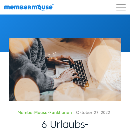
Eigenschaften
Kunden
Preisgestaltung
Blog
Podcast
Kunden-Login
Unterstützung
Los geht's
MemberMouse-Funktionen
Oktober 27, 2022
6 Urlaubs-