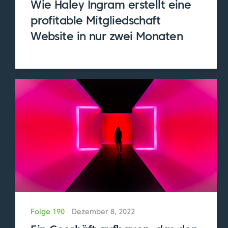
Wie Haley Ingram erstellt eine
Eric:
Hallo Robbie, willkommen in der
profitable Mitgliedschaft
Sendung.
Website in nur zwei Monaten
Robbie:
Vielen Dank, Eric. Ich bin froh, hier
zu sein.
Eric:
Ich freue mich sehr auf das Gespräch
mit Ihnen, denn Sie sind Robbie Kellman
Baxter. Sie haben das Buch "Membership
Economy" geschrieben. Sie haben eine sehr
wichtige Rolle in dem Bereich gespielt, in
dem ich jetzt seit etwa 10 Jahren arbeite. Ich
habe die Membership Economy wirklich
genossen. Ich schätze Ihren Schreibstil sehr.
Es kommt mir vor, als würde ich ein Gespräch
Folge 190
Dezember 8, 2022
mit Ihnen führen, und das ist schön. Ich