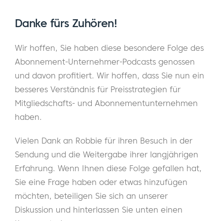
der weltweit führenden
abonnementbasierten Unternehmen. Robbie
Danke fürs Zuhören!
gründete ihr Unternehmen Peninsula
Wir hoffen, Sie haben diese besondere Folge des
Strategies im Jahr 2001 und war als Beraterin
Abonnement-Unternehmer-Podcasts genossen
für einige Unternehmen tätig, von denen Sie
und davon profitiert. Wir hoffen, dass Sie nun ein
vielleicht schon gehört haben: Netflix,
besseres Verständnis für Preisstrategien für
SurveyMonkey und eBay, um nur einige zu
Mitgliedschafts- und Abonnementunternehmen
nennen.
haben.
Robbie kommt heute zu uns in den Podcast,
Vielen Dank an Robbie für ihren Besuch in der
um ein Thema zu besprechen, das für den
Sendung und die Weitergabe ihrer langjährigen
Erfolg aller Mitgliedschafts- und
Erfahrung. Wenn Ihnen diese Folge gefallen hat,
Abonnementunternehmen entscheidend ist:
Sie eine Frage haben oder etwas hinzufügen
Die Preisgestaltung. Wir beginnen mit der
möchten, beteiligen Sie sich an unserer
30.000-Fuß-Perspektive der Preisgestaltung
Diskussion und hinterlassen Sie unten einen
für Mitgliedschaftsseiten und gehen dann