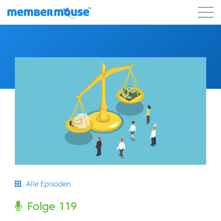
Eigenschaften
Kunden
Preisgestaltung
Los geht's
Alle Episoden
Folge 119