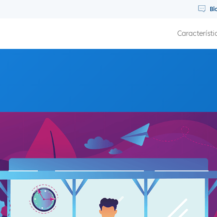
Bl
Característi
abrumado con Stuart Goulden