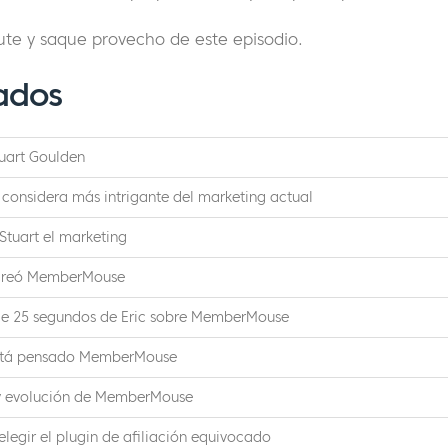
ute y saque provecho de este episodio.
ados
uart Goulden
 considera más intrigante del marketing actual
Stuart el marketing
 creó MemberMouse
de 25 segundos de Eric sobre MemberMouse
está pensado MemberMouse
y evolución de MemberMouse
 elegir el plugin de afiliación equivocado