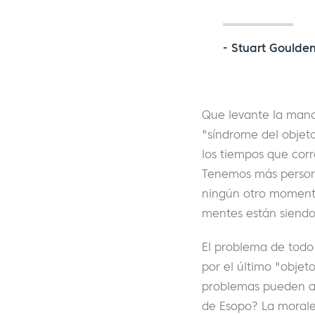
- Stuart Goulde
Que levante la mano 
"síndrome del objet
los tiempos que cor
Tenemos más persona
ningún otro momento
mentes están siendo 
El problema de todo
por el último "objet
problemas pueden a
de Esopo? La morale