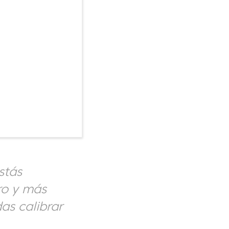
stás
ro y más
as calibrar