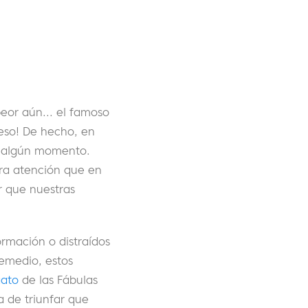
peor aún... el famoso
eso! De hecho, en
n algún momento.
ra atención que en
r que nuestras
rmación o distraídos
remedio, estos
gato
de las Fábulas
 de triunfar que