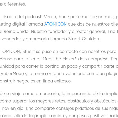
s diferentes.
e episodio del podcast. Verán, hace poco más de un mes,
eting digital llamada
ATOMICON
que dos de nuestros clie
el Reino Unido. Nuestro fundador y director general, Eric T
un vendedor y empresario llamado Stuart Goulden.
 ATOMICON, Stuart se puso en contacto con nosotros para
Mouse para la serie "Meet the Maker" de su empresa. Pe
unidad para correr la cortina un poco y compartir parte d
emberMouse, la forma en que evolucionó como un plugi
onstruir negocios en línea exitosos.
de su viaje como empresario, la importancia de la simpl
cómo superar los mayores retos, obstáculos y obstáculos
a hoy en día. Eric comparte consejos prácticos de sus má
mo salir de tu propio camino y dar pasos positivos hacia