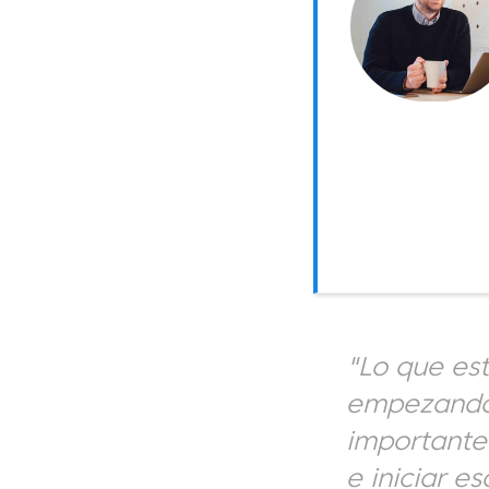
"Lo que es
empezando 
importante 
e iniciar e