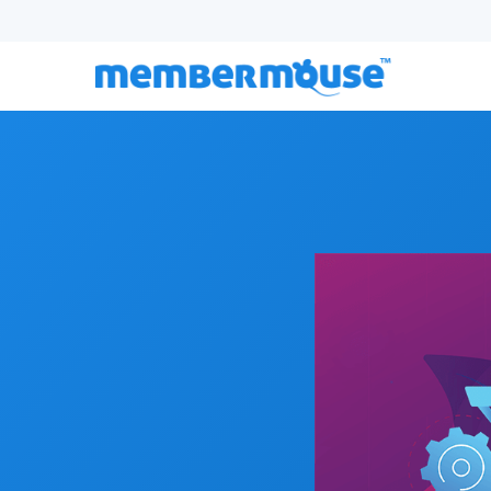
Episodio 120:
Cómo tener éxito cuando te sientes 