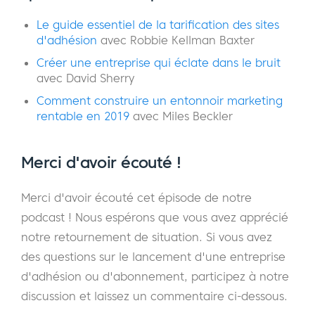
marketing et sa vision des clients avec
lesquels il travaille.
Le guide essentiel de la tarification des sites
d'adhésion
avec Robbie Kellman Baxter
Ensuite, Stuart m'interroge sur les raisons qui
Créer une entreprise qui éclate dans le bruit
m'ont poussé à créer MemberMouse, sur
avec David Sherry
mon parcours d'entrepreneur, sur les
Comment construire un entonnoir marketing
rentable en 2019
avec Miles Beckler
spécificités de la plate-forme MemberMouse
et sur la manière de surmonter les plus
grands défis, les plus grands obstacles et les
Merci d'avoir écouté !
plus grandes difficultés auxquels sont
confrontés les entrepreneurs en ligne
Merci d'avoir écouté cet épisode de notre
aujourd'hui. Nous parlons également de
podcast ! Nous espérons que vous avez apprécié
l'importance de la communauté lorsqu'il
notre retournement de situation. Si vous avez
s'agit de créer une entreprise d'adhésion ou
des questions sur le lancement d'une entreprise
d'abonnement, et je partage des conseils
d'adhésion ou d'abonnement, participez à notre
pratiques sur la façon dont les entrepreneurs
discussion et laissez un commentaire ci-dessous.
peuvent se sortir de leur propre chemin et