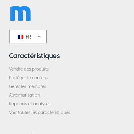
Eric :
Qu'est-ce que le marketing pour vous ?
Stuart :
Je pense qu'il y en a de toutes les
formes et de toutes les tailles. Je pense qu'il
s'agit de partager une idée, d'emmener les
FR
gens avec soi et de leur permettre de puiser
dans quelque chose de plus grand que la
Caractéristiques
marchandise qui les guide. On peut l'utiliser
Vendre des produits
de tant de façons différentes. Il n'y a pas de
Protéger le contenu
définition unique.
Gérer les membres
Eric :
Ce que j'essaie de comprendre, c'est
Automatisation
que vous avez dit que vous étiez vraiment
Rapports et analyses
enthousiaste et passionné il y a 15 ans.
Voir toutes les caractéristiques
D'après vous, qu'est-ce qui vous passionnait
et vous enthousiasmait en particulier ?