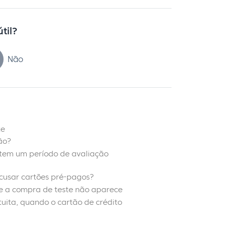
útil?
Não
te
ão?
 tem um período de avaliação
recusar cartões pré-pagos?
e a compra de teste não aparece
uita, quando o cartão de crédito