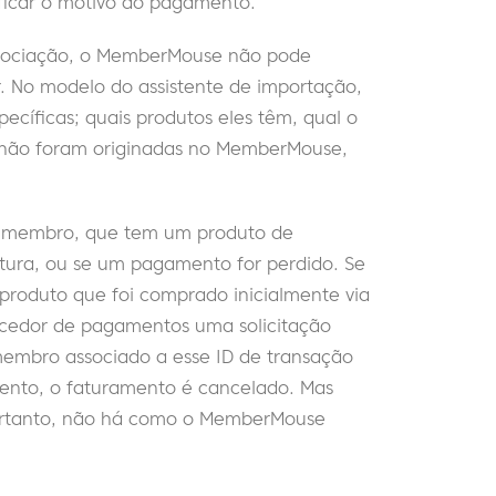
ficar o motivo do pagamento.
associação, o MemberMouse não pode
r. No modelo do assistente de importação,
cíficas; quais produtos eles têm, qual o
s não foram originadas no MemberMouse,
m membro, que tem um produto de
atura, ou se um pagamento for perdido. Se
roduto que foi comprado inicialmente via
cedor de pagamentos uma solicitação
membro associado a esse ID de transação
mento, o faturamento é cancelado. Mas
portanto, não há como o MemberMouse