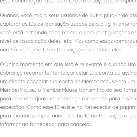
essa confirmação, usando o ID da transação para especi
Quando você migra seus usuários de outro plug-in de 
capturar os IDs de transação usados pelo plug-in anterio
você está definindo cada membro com configurações espe
nível de associação deles, etc. Mas como essas compra
não há nenhuma ID de transação associada a elas.
O único momento em que isso é relevante é quando u
cobrança recorrente, tenta cancelar sua conta ou assin
um cliente cancelar sua conta no MemberMouse em um p
MemberMouse, o MemberMouse transmitirá ao seu forne
para cancelar qualquer cobrança recorrente para esse 
específico. Como esse ID existe no fornecedor de paga
para membros importados, não há ID de transação e, 
informar ao fornecedor para cancelar.