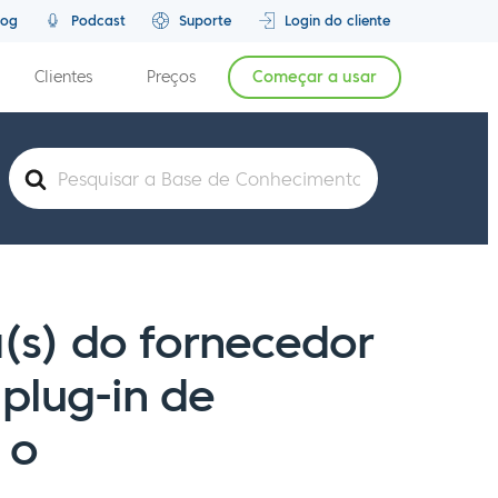
log
Podcast
Suporte
Login do cliente
Clientes
Preços
Começar a usar
Pesquisar
por
a(s) do fornecedor
plug-in de
 o