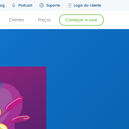
log
Podcast
Suporte
Login do cliente
Clientes
Preços
Começar a usar
Episódio anterior
Próximo Episódio