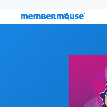
Episódio 111:
Adicione um fluxo de receita de assi