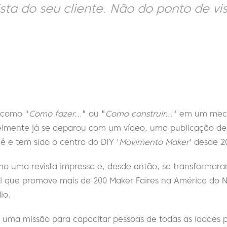
sta do seu cliente. Não do ponto de vi
o como "
Como fazer...
" ou "
Como construir...
" em um mec
elmente já se deparou com um vídeo, uma publicação de 
é e tem sido o centro do DIY '
Movimento Maker
' desde 2
o uma revista impressa e, desde então, se transforma
 que promove mais de 200 Maker Faires na América do No
dio.
m uma missão para capacitar
pessoas de todas as idades 