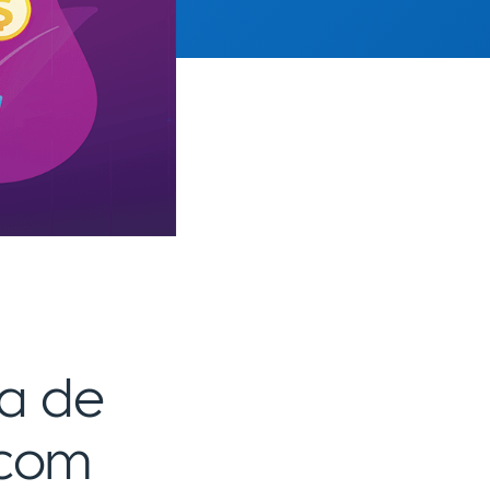
ta de
 com