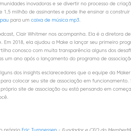
comunidades inovadoras e se divertir no processo de criaç
 1,5 milhão de assinantes e pode lhe ensinar a construir
 pau
para um
caixa de música mp3
.
dcast, Clair Whitmer nos acompanha. Ela é a diretora de 
. Em 2018, ela ajudou a Make a lançar seu primeiro pro
artilha conosco com muita transparência alguns dos desa
das um ano após o lançamento do programa de associação
lguns dos insights esclarecedores que a equipe da Make
 para colocar seu site de associação em funcionamento. 
próprio site de associação ou está pensando em começar
ocê.
o próprio
Eric Turnnessen
-
Fundador e CEO do MemberM