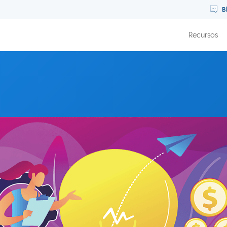
B
Recursos
natura ao seu negócio com Clair Whitmer