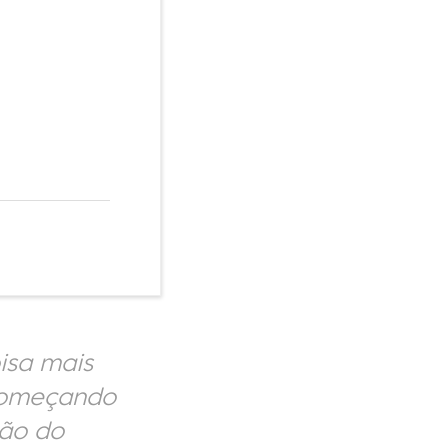
isa mais
 começando
ção do