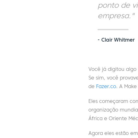
ponto de vi
empresa."
- Clair Whitmer
Você já digitou alg
Se sim, você provav
de
Fazer.co
. A Make 
Eles começaram com
organização mundial
África e Oriente Mé
Agora eles estão e