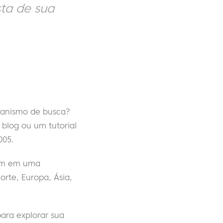
sta de sua
anismo de busca?
blog ou um tutorial
005.
ram em uma
rte, Europa, Ásia,
para explorar sua