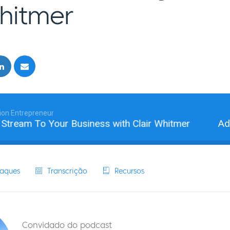
Whitmer
ion Entrepreneur
eam To Your Business with Clair Whitmer
Add A 
aques
Transcrição
Recursos
Convidado do podcast