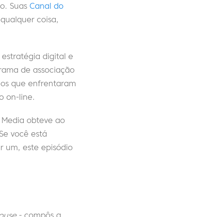
ão.
Suas
Canal do
 qualquer coisa,
estratégia digital e
grama de associação
fios que enfrentaram
 on-line.
r Media obteve ao
Se você está
 um, este episódio
ouse
- compôs a