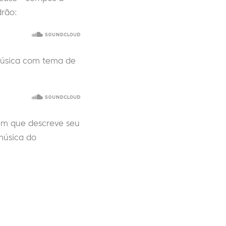
drão:
 música com tema de
 em que descreve seu
música do