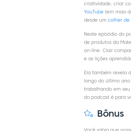
criatividade, criar 
YouTube
tem mais de
desde um
colher de
Neste episódio do po
de produtos da Make
on-line. Clair comp
e as lições aprendi
Ela também revela a
longo do último ano
trabalhando em seu 
do podcast é para v
Bônus
Você sabia que noss