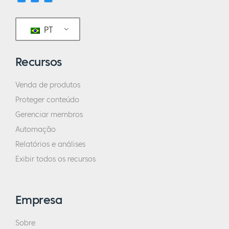
ouvido atento. Você não pode estar em
todos os lugares. Mais uma vez, tenho um
PT
FOMO terrível. Sempre tenho medo de
perder tudo o que está acontecendo. Se
Recursos
você tem FOMO e está ansioso para
aprender, pode ficar louco, mas sabe de
Venda de produtos
uma coisa? Eu tento não enlouquecer e
Proteger conteúdo
estar nos lugares certos para aprender e
Gerenciar membros
pegar as coisas que preciso pegar. Mais uma
Automação
vez, tem sido uma viagem incrível e tudo
Relatórios e análises
gira em torno dos relacionamentos.
Exibir todos os recursos
Realmente tem. O que eu costumava me
chamar era de diretor de prevenção de
vendas. Joe Polish me deu esse nome. Não é
Empresa
porque eu não venda. Você e eu estávamos
discutindo, antes de você ligar a gravação,
Sobre