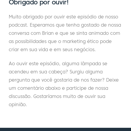
Obrigado por ouvir!
não, não sei. Mas sim, quero dizer, acho que
definitivamente são duas carreiras
Muito obrigado por ouvir este episódio de nosso
diferentes, mas uma das coisas que é
podcast. Esperamos que tenha gostado de nossa
interessante é que as duas carreiras, uma
conversa com Brian e que se sinta animado com
carreira estava vendendo assinaturas $39 e
as possibilidades que o marketing ético pode
livros no valor de mais de um bilhão de
criar em sua vida e em seus negócios.
dólares, mas $39 de cada vez, para um
Ao ouvir este episódio, alguma lâmpada se
negócio de coaching B2B, negócio
acendeu em sua cabeça? Surgiu alguma
educacional que está vendendo associações
pergunta que você gostaria de nos fazer? Deixe
de 2.000 a 25.000 de cada vez. Em muitos
um comentário abaixo e participe de nossa
aspectos, são o mesmo negócio. Não quero
discussão. Gostaríamos muito de ouvir sua
dizer que são exatamente iguais, pois é
opinião.
claro que não são, mas é interessante que...
e é por isso que ser a ponte da... não é
apenas a velha escola, é a ponte das
verdades eternas do marketing direto e