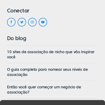
dinheiro. São técnicas diferentes para
pessoas diferentes, mas tudo isso está sob
Conectar
o... está no bloco fundamental do marketing
de resposta direta.
Eric:
Sim. Quero dizer, é algo sobre o qual
Do blog
você estava falando em termos de sua
abordagem de como aprende, e então você
10 sites de associação de nicho que vão inspirar
mantém contato constante com os mestres?
você
Isso me fez pensar em George Lucas e em
como ele tem feito parte da indústria
O guia completo para nomear seus níveis de
cinematográfica e também tem sido
associação
inovador, e muito do que ele faz em termos
de escrita, ele se vincula a essas verdades
Então você quer começar um negócio de
universais fundamentais que ele obtém do
associação?
Homem de Mil Faces ou da Jornada do
Herói, que, é claro, quantas coisas, tanto
16 dos melhores temas de associação do