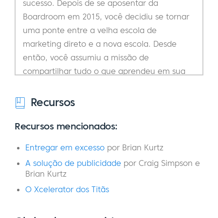
sucesso. Depois de se aposentar da
Boardroom em 2015, você decidiu se tornar
uma ponte entre a velha escola de
marketing direto e a nova escola. Desde
então, você assumiu a missão de
compartilhar tudo o que aprendeu em sua
carreira e ajudar a treinar a próxima
geração de profissionais de marketing. Em
Recursos
apoio a isso, você falou em inúmeros
Recursos mencionados:
seminários, organizou suas próprias
conferências, publicou dois livros e criou sua
Entregar em excesso
por Brian Kurtz
própria comunidade privada de membros, a
A solução de publicidade
por Craig Simpson e
Titans Xcelerator. Brian, bem-vindo ao
Brian Kurtz
programa. Há algo em sua história que eu
O Xcelerator dos Titãs
tenha deixado de fora?
Brian:
Sim, existe. Se isso é relevante ou