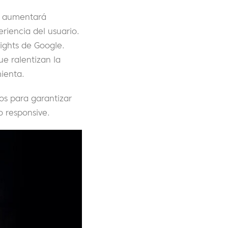
én aumentará
eriencia del usuario.
ights de Google.
ue ralentizan la
ienta.
vos para garantizar
io responsive.