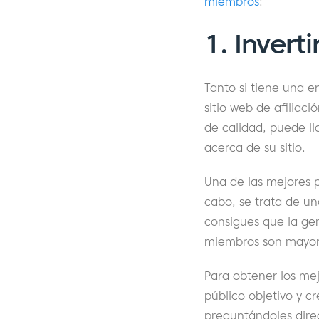
miembros
:
1. Invert
Tanto si tiene una 
sitio web de afiliac
de calidad, puede ll
acerca de su sitio.
Una de las mejores p
cabo, se trata de un
consigues que la gen
miembros son mayores
Para obtener los mej
público objetivo y c
preguntándoles direc