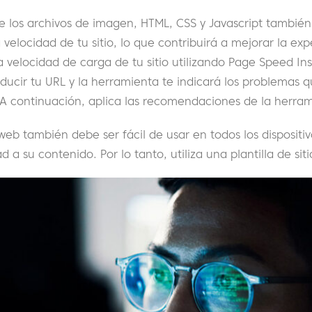
e los archivos de imagen, HTML, CSS y Javascript tambi
 velocidad de tu sitio, lo que contribuirá a mejorar la exp
velocidad de carga de tu sitio utilizando Page Speed Ins
oducir tu URL y la herramienta te indicará los problemas q
 A continuación, aplica las recomendaciones de la herram
 web también debe ser fácil de usar en todos los dispositi
ad a su contenido. Por lo tanto, utiliza una plantilla de sit