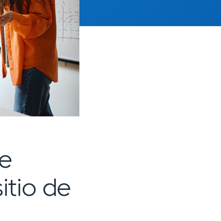
e
itio de