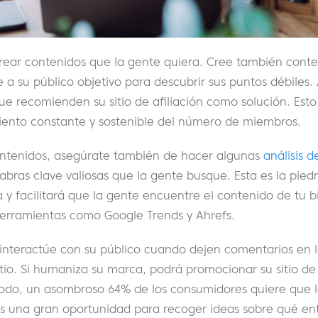
 crear contenidos que la gente quiera. Cree también cont
e a su público objetivo para descubrir sus puntos débiles.
ue recomienden su sitio de afiliación como solución. Esto
iento constante y sostenible del número de miembros.
ntenidos, asegúrate también de hacer algunas
análisis d
labras clave valiosas que la gente busque. Esta es la pie
a y facilitará que la gente encuentre el contenido de tu b
 herramientas como Google Trends y Ahrefs.
 interactúe con su público cuando dejen comentarios en 
tio. Si humaniza su marca, podrá promocionar su sitio de 
todo, un asombroso 64% de los consumidores quiere que 
es una gran oportunidad para recoger ideas sobre qué en