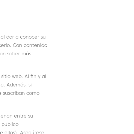
al dar a conocer su
cerlo. Con contenido
ran saber más
tio web. Al fin y al
ca. Además, si
se suscriban como
suenan entre su
 público
e ellos). Asegúrese