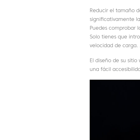
Reducir el tamaño d
significativamente la
Puedes comprobar la 
Solo tienes que intr
velocidad de carga.
El diseño de su sitio
una fácil accesibilid