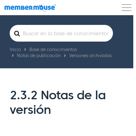
Características
Clientes
Precios
Buscar
Comenzar
Inicio
Base de conocimientos
Notas de publicación
Versiones archivadas
2.3.2 Notas de la
versión