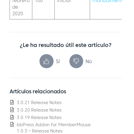
febrero
100
inicial
manualmente
Me
de
2020
¿Le ha resultado útil este artículo?
Sí
No
Artículos relacionados
3.0.21 Release Notes
3.0.20 Release Notes
3.0.19 Release Notes
bbPress Addon for MemberMouse
1.0.3 – Release Notes