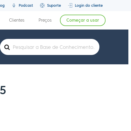
log
Podcast
Suporte
Login do cliente
Clientes
Preços
Começar a usar
Pesquisar
por
.5