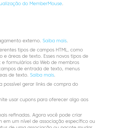
atualização do MemberMouse
.
agamento externo.
Saiba mais
.
ferentes tipos de campos HTML, como
 e áreas de texto. Esses novos tipos de
t e formulários da Web de membros
e campos de entrada de texto, menus
eas de texto.
Saiba mais
.
 possível gerar links de compra do
te usar cupons para oferecer algo aos
ais refinadas. Agora você pode criar
m em um nível de associação específico ou
status de uma associação ou pacote mudar