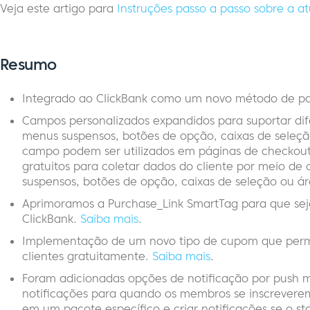
Veja este artigo para
Instruções passo a passo sobre a 
Resumo
Integrado ao ClickBank como um novo método de p
Campos personalizados expandidos para suportar di
menus suspensos, botões de opção, caixas de seleção
campo podem ser utilizados em páginas de checkou
gratuitos para coletar dados do cliente por meio d
suspensos, botões de opção, caixas de seleção ou ár
Aprimoramos a Purchase_Link SmartTag para que seja
ClickBank.
Saiba mais
.
Implementação de um novo tipo de cupom que permi
clientes gratuitamente.
Saiba mais
.
Foram adicionadas opções de notificação por push m
notificações para quando os membros se inscrevere
em um pacote específico e criar notificações se o 