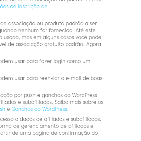
ções de inscrição de
 de associação ou produto padrão a ser
uando nenhum for fornecido. Até este
ido usado, mas em alguns casos você pode
ível de associação gratuito padrão. Agora
odem usar para fazer login como um
dem usar para reenviar o e-mail de boas-
icação por push e ganchos do WordPress
iliados e subafiliados. Saiba mais sobre os
ush
e
Ganchos do WordPress
.
esso a dados de afiliados e subafiliados.
aforma de gerenciamento de afiliados e
 partir de uma página de confirmação do