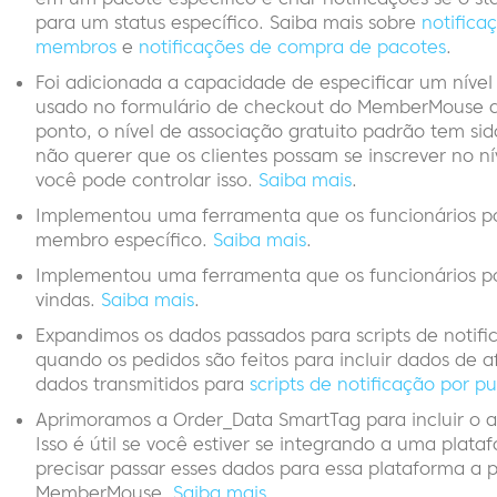
para um status específico. Saiba mais sobre
notifica
membros
e
notificações de compra de pacotes
.
Foi adicionada a capacidade de especificar um nível
usado no formulário de checkout do MemberMouse q
ponto, o nível de associação gratuito padrão tem s
não querer que os clientes possam se inscrever no n
você pode controlar isso.
Saiba mais
.
Implementou uma ferramenta que os funcionários p
membro específico.
Saiba mais
.
Implementou uma ferramenta que os funcionários po
vindas.
Saiba mais
.
Expandimos os dados passados para scripts de notif
quando os pedidos são feitos para incluir dados de af
dados transmitidos para
scripts de notificação por p
Aprimoramos a Order_Data SmartTag para incluir o ac
Isso é útil se você estiver se integrando a uma plat
precisar passar esses dados para essa plataforma a
MemberMouse.
Saiba mais
.