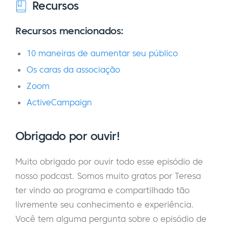
Recursos
lugar, fico feliz por ainda ficar nervoso, de
certa forma, porque acho que isso mostra
Recursos mencionados:
que me importo, porque se eu fosse
10 maneiras de aumentar seu público
completamente indiferente a isso, eu me
preocuparia se dissesse: "Ah, sim, já superei
Os caras da associação
isso". O outro lado é que leio muito e ouço
Zoom
muitos podcasts e livros. Li o livro 5 Second
ActiveCampaign
Rule, de Mel Robbins, e ela fala que sempre
que fica nervosa, diz a si mesma que é
Obrigado por ouvir!
empolgação. Na verdade, acho que é
empolgação, mas acho que preciso desse
Muito obrigado por ouvir todo esse episódio de
tipo de adrenalina. Mas no momento em
nosso podcast. Somos muito gratos por Teresa
que entro no palco, o melhor de tudo é que
ter vindo ao programa e compartilhado tão
o nervosismo literalmente desaparece.
livremente seu conhecimento e experiência.
Você tem alguma pergunta sobre o episódio de
Talvez eu fique um pouco nervoso quando