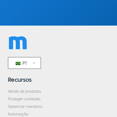
pratico com frequência, mas, quando jogo,
dou as primeiras tacadas e percebo que
estou tentando jogar em linha reta, mas, às
vezes, a bola vai para a esquerda ou para a
direita. Então, em vez de tentar melhorar a
habilidade de jogar em linha reta, eu
simplesmente passo para a direita ou para a
esquerda com base em meus próprios
problemas.
PT
Teresa:
Eu adoro isso. Eu adoro isso.
Recursos
Eric:
Então, você sabe, bem, como faço para
me motivar? Você não pensou
Venda de produtos
necessariamente dessa forma, mas parece
Proteger conteúdo
que sabe como se motiva e sabia que estava
Gerenciar membros
se segurando, então pensou: "Ok, vou me
Automação