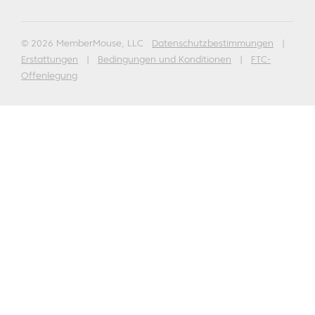
© 2026 MemberMouse, LLC
Datenschutzbestimmungen
|
Erstattungen
|
Bedingungen und Konditionen
|
FTC-
Offenlegung