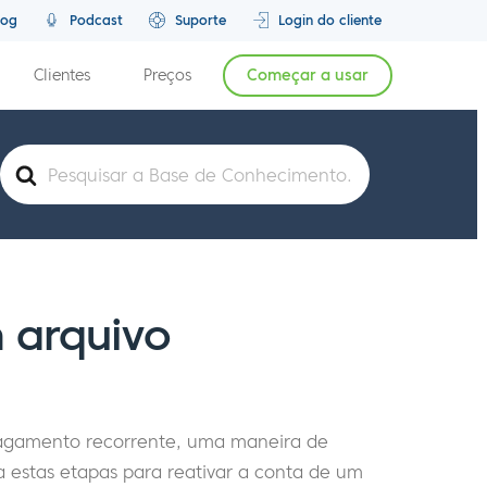
log
Podcast
Suporte
Login do cliente
Clientes
Preços
Começar a usar
Pesquisar
por
 arquivo
agamento recorrente, uma maneira de
iga estas etapas para reativar a conta de um