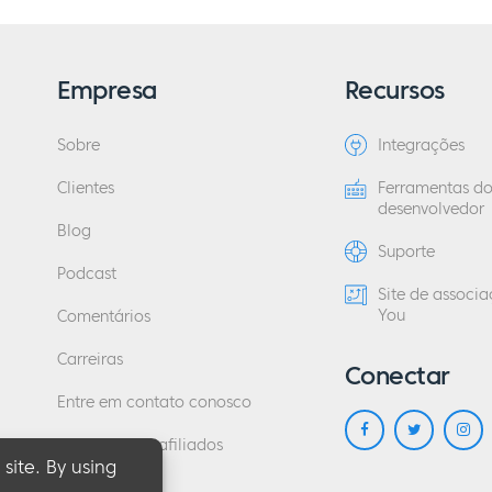
Empresa
Recursos
Sobre
Integrações
Clientes
Ferramentas d
desenvolvedor
Blog
Suporte
Podcast
Site de associ
You
Comentários
Carreiras
Conectar
Entre em contato conosco
Programa de afiliados