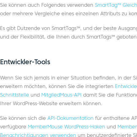
Sie können auch Folgendes verwenden
SmartTag™ Gleic
oder mehrere Vergleiche eines einzelnen Attributs zu ko
Es gibt Dutzende von SmartTags™, und der beste Ausgang
und der Flexibilität, die Ihnen durch SmartTags™ geboten
Entwickler-Tools
Wenn Sie sich jemals in einer Situation befinden, in de
erweitern möchten, können Sie die integrierten
Entwickle
Schnittstelle
und
MitgliedMaus-API
damit Sie die Funktion
Ihrer WordPress-Website erweitern können.
Sie können sich die
API-Dokumentation
für enthaltene AP
verfügbare
MemberMouse WordPress-Haken
und
MemberM
Benachrichtigungen verwenden
um benutzerdefinierte Sk