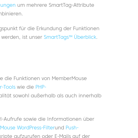
hungen
um mehrere SmartTag-Attribute
mbinieren.
spunkt für die Erkundung der Funktionen
 werden, ist unser
SmartTags™ Überblick
.
r Sie die Funktionen von MemberMouse
r-Tools
wie die
PHP-
alität sowohl außerhalb als auch innerhalb
I-Aufrufe sowie die Informationen über
ouse WordPress-Filter
und
Push-
ripte aufzurufen oder E-Mails auf der