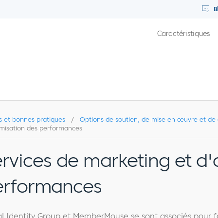
B
Caractéristiques
s et bonnes pratiques
/
Options de soutien, de mise en œuvre et de 
imisation des performances
rvices de marketing et d'
erformances
al Identity Group et MemberMouse se sont associés pour f