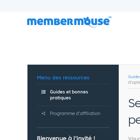
Menu des ressources
Guide
d'opt
Guides et bonnes
pratiques
Se
Programme d'affiliation
p
Bienvenue à l'invité !
Visu