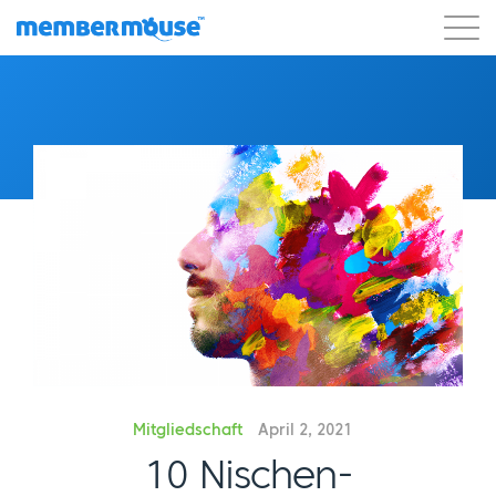
Eigenschaften
Kunden
Preisgestaltung
Blog
Podcast
Kunden-Login
Unterstützung
Los geht's
Mitgliedschaft
April 2, 2021
10 Nischen-