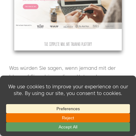
Was würden Sie sagen, wenn jemand mit der
Idee auf Sie zukäme, dieses Unternehmen zu
gründen?
"Es handelt sich um eine Online-Schulungs- und
Ausbildungswebsite, die Kosmetikerinnen und
Nagelkünstlern hilft, modernste
Nagelkunsttechniken aus Japan zu erlernen..."